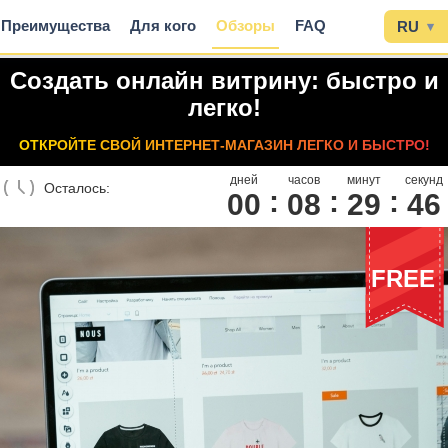
Преимущества
Для кого
Обзоры
FAQ
RU
▾
Создать онлайн витрину: быстро и
легко!
ОТКРОЙТЕ СВОЙ ИНТЕРНЕТ-МАГАЗИН ЛЕГКО И БЫСТРО!
дней
часов
минут
секунд
Осталось:
00
0
8
2
9
4
5
FREE