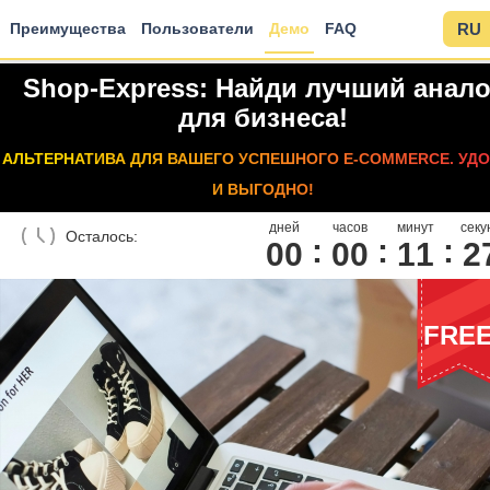
Преимущества
Пользователи
Демо
FAQ
RU
Shop-Express: Найди лучший анало
для бизнеса!
АЛЬТЕРНАТИВА ДЛЯ ВАШЕГО УСПЕШНОГО E-COMMERCE. УД
И ВЫГОДНО!
дней
часов
минут
секу
Осталось:
00
0
0
1
1
2
FRE