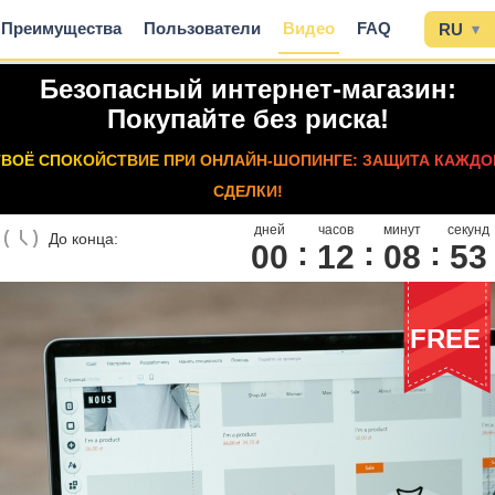
Преимущества
Пользователи
Видео
FAQ
RU
▾
Безопасный интернет-магазин:
Покупайте без риска!
ТВОЁ СПОКОЙСТВИЕ ПРИ ОНЛАЙН-ШОПИНГЕ: ЗАЩИТА КАЖДО
СДЕЛКИ!
дней
часов
минут
секунд
До конца:
00
1
2
0
8
5
2
FREE