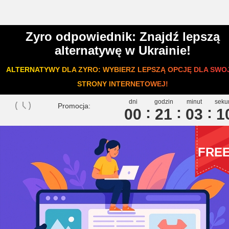
Zyro odpowiednik: Znajdź lepszą
alternatywę w Ukrainie!
ALTERNATYWY DLA ZYRO: WYBIERZ LEPSZĄ OPCJĘ DLA SWO
STRONY INTERNETOWEJ!
dni
godzin
minut
seku
Promocja:
00
2
1
0
3
1
FRE