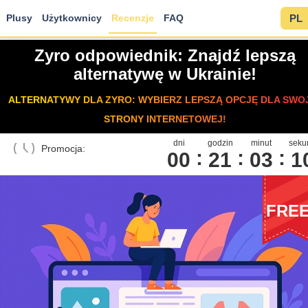
Plusy
Użytkownicy
Recenzje
FAQ
PL
Zyro odpowiednik: Znajdź lepszą
alternatywę w Ukrainie!
ALTERNATYWY DLA ZYRO: WYBIERZ LEPSZĄ OPCJĘ DLA SWO
STRONY INTERNETOWEJ!
dni
godzin
minut
seku
Promocja:
00
2
1
0
3
1
FRE