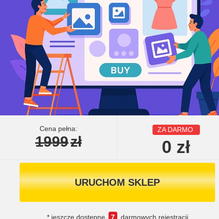
Cena pełna:
ZA DARMO
1999
zł
0
zł
URUCHOM SKLEP
* jeszcze dostępne
7
darmowych rejestracji