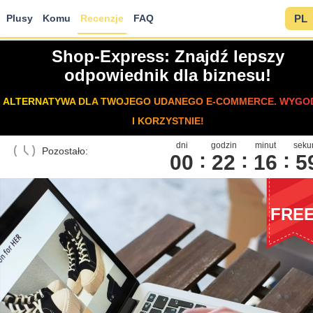
Plusy
Komu
Recenzje
FAQ
PL
Shop-Express: Znajdź lepszy
odpowiednik dla biznesu!
ALTERNATYWA DLA TWOJEGO UDANEGO E-COMMERCE. WYGO
I KORZYSTNIE!
dni
godzin
minut
seku
Pozostało:
00
2
2
1
6
5
FRE