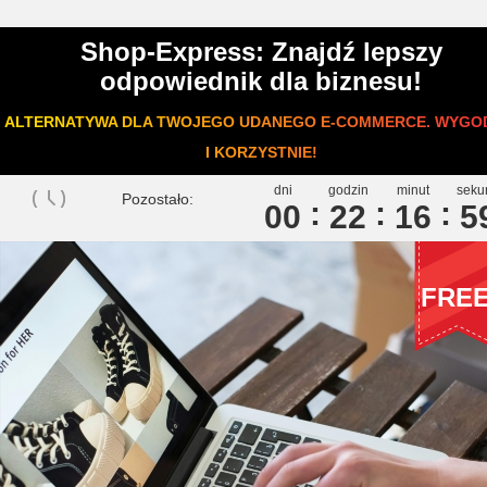
Shop-Express: Znajdź lepszy
odpowiednik dla biznesu!
ALTERNATYWA DLA TWOJEGO UDANEGO E-COMMERCE. WYGO
I KORZYSTNIE!
dni
godzin
minut
seku
Pozostało:
00
2
2
1
6
5
FRE