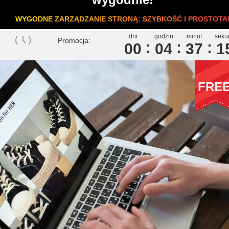
WYGODNE ZARZĄDZANIE STRONĄ: SZYBKOŚĆ I PROSTOTA
dni
godzin
minut
seku
Promocja:
00
0
4
3
7
1
FRE