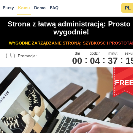
Plusy
Komu
Demo
FAQ
PL
Strona z łatwą administracją: Prosto 
wygodnie!
WYGODNE ZARZĄDZANIE STRONĄ: SZYBKOŚĆ I PROSTOTA
dni
godzin
minut
seku
Promocja:
00
0
4
3
7
1
FRE