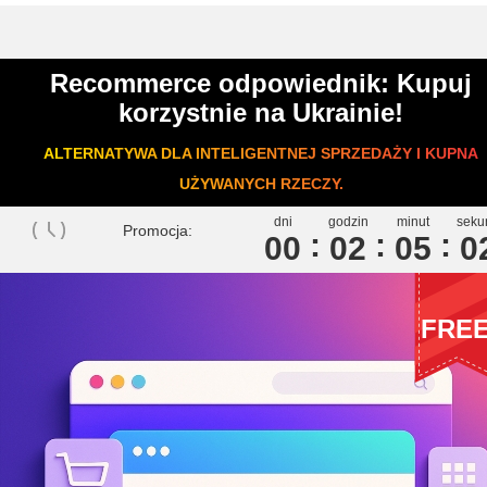
Recommerce odpowiednik: Kupuj
korzystnie na Ukrainie!
ALTERNATYWA DLA INTELIGENTNEJ SPRZEDAŻY I KUPNA
UŻYWANYCH RZECZY.
dni
godzin
minut
seku
Promocja:
00
0
2
0
5
0
FRE