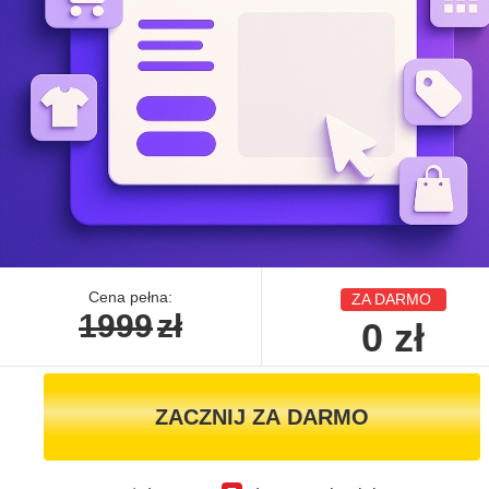
Cena pełna:
ZA DARMO
1999
zł
0
zł
ZACZNIJ ZA DARMO