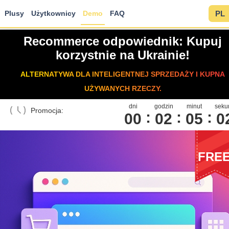
Plusy
Użytkownicy
Demo
FAQ
PL
Recommerce odpowiednik: Kupuj
korzystnie na Ukrainie!
ALTERNATYWA DLA INTELIGENTNEJ SPRZEDAŻY I KUPNA
UŻYWANYCH RZECZY.
dni
godzin
minut
seku
Promocja:
00
0
2
0
5
0
FRE