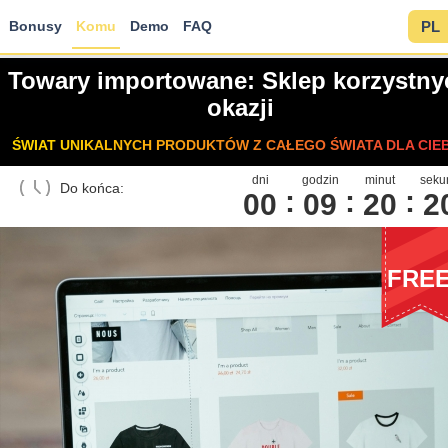
Bonusy
Komu
Demo
FAQ
PL
Towary importowane: Sklep korzystny
okazji
ŚWIAT UNIKALNYCH PRODUKTÓW Z CAŁEGO ŚWIATA DLA CIEB
dni
godzin
minut
seku
Do końca:
00
0
9
2
0
1
FRE