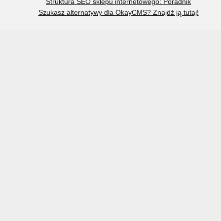
Struktura SEO sklepu internetowego: Poradnik
Szukasz alternatywy dla OkayCMS? Znajdź ją tutaj!