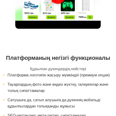
Платформаның негізгі функционалы
Құрылған дүкендердің кейстері
Платформа логотипін жасыру мүмкіндігі (премиум опция)
Тауарлардың фото және видео жүктеу, галереялар және
толық сипаттамалар
Сатушыға да, сатып алушыға да дүкеннің мобильді
құрылғылардан толыққанды жұмысы
SEO-реттеулер: мета-тегтер, сипаттамалар,