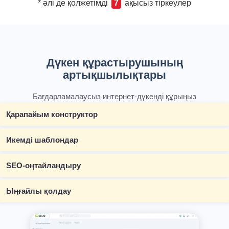
* әлі де қолжетімді
7
ақысыз тіркеулер
Дүкен құрастырушының
артықшылықтары
Бағдарламалаусыз интернет-дүкенді құрыңыз
Қарапайым конструктор
Икемді шаблондар
SEO-оңтайландыру
Ыңғайлы қолдау