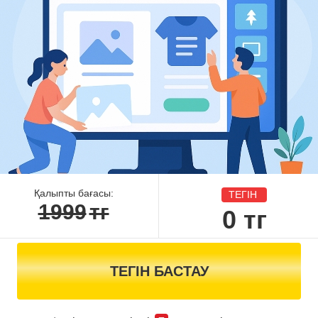
Қалыпты бағасы:
ТЕГІН
1999
тг
0
тг
ТЕГІН БАСТАУ