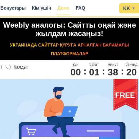
Бонустары
Кім үшін
Демо
FAQ
KK
▾
Weebly аналогы: Сайтты оңай және
жылдам жасаңыз!
УКРАИНАДА САЙТТАР ҚҰРУҒА АРНАЛҒАН БАЛАМАЛЫ
ПЛАТФОРМАЛАР
күн
сағат
минут
секунд
Қалды:
00
0
1
3
8
1
9
FREE