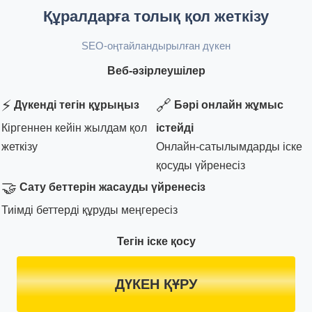
Құралдарға толық қол жеткізу
SEO-оңтайландырылған дүкен
Веб-әзірлеушілер
⚡
🔗
Дүкенді тегін құрыңыз
Бәрі онлайн жұмыс
Кіргеннен кейін жылдам қол
істейді
жеткізу
Онлайн-сатылымдарды іске
қосуды үйренесіз
🤝
Сату беттерін жасауды үйренесіз
Тиімді беттерді құруды меңгересіз
Тегін іске қосу
ДҮКЕН ҚҰРУ