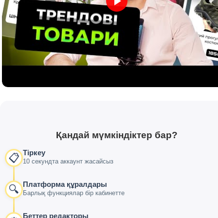
Қандай мүмкіндіктер бар?
Тіркеу
📋
10 секундта аккаунт жасайсыз
Платформа құралдары
🔍
Барлық функциялар бір кабинетте
Беттер редакторы