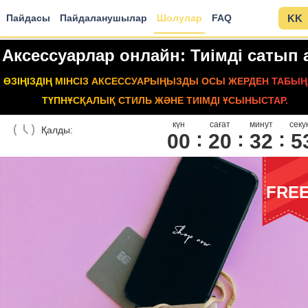
Пайдасы
Пайдаланушылар
Шолулар
FAQ
KK
Аксессуарлар онлайн: Тиімді сатып 
ӨЗІҢІЗДІҢ МІНСІЗ АКСЕССУАРЫҢЫЗДЫ ОСЫ ЖЕРДЕН ТАБЫҢ
ТҮПНҰСҚАЛЫҚ СТИЛЬ ЖӘНЕ ТИІМДІ ҰСЫНЫСТАР.
күн
сағат
минут
секу
Қалды:
00
2
0
3
2
5
FRE