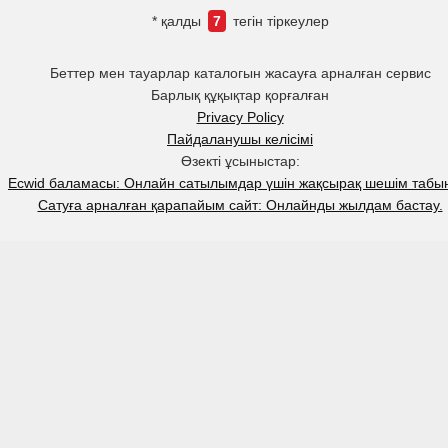
* қалды
7
тегін тіркеулер
Беттер мен тауарлар каталогын жасауға арналған сервис
Барлық құқықтар қорғалған
Privacy Policy
Пайдаланушы келісімі
Өзекті ұсыныстар:
Ecwid баламасы: Онлайн сатылымдар үшін жақсырақ шешім табы
Сатуға арналған қарапайым сайт: Онлайнды жылдам бастау.