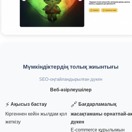
Мүмкіндіктердің толық жиынтығы
SEO-оңтайландырылған дүкен
Веб-әзірлеушілер
⚡
🔗
Ақысыз бастау
Бағдарламалық
Кіргеннен кейін жылдам қол
жасақтаманы орнатпай-а
жеткізу
дүкен
E-commerce құрылымын