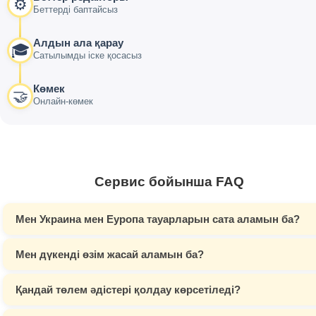
⚙️
Беттерді баптайсыз
Алдын ала қарау
🎓
Сатылымды іске қосасыз
Көмек
🤝
Онлайн-көмек
Сервис бойынша FAQ
Мен Украина мен Еуропа тауарларын сата аламын ба?
Мен дүкенді өзім жасай аламын ба?
Қандай төлем әдістері қолдау көрсетіледі?