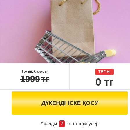
Толық бағасы:
ТЕГІН
1999
тг
0
тг
ДҮКЕНДІ ІСКЕ ҚОСУ
* қалды
7
тегін тіркеулер