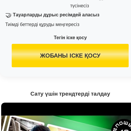
түсінесіз
🤝
Тауарларды дұрыс ресімдей аласыз
Тиімді беттерді құруды меңгересіз
Тегін іске қосу
ЖОБАНЫ ІСКЕ ҚОСУ
Сату үшін трендтерді талдау