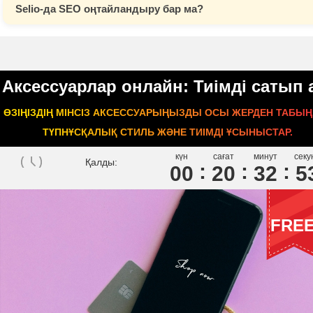
Selio-да SEO оңтайландыру бар ма?
Аксессуарлар онлайн: Тиімді сатып 
ӨЗІҢІЗДІҢ МІНСІЗ АКСЕССУАРЫҢЫЗДЫ ОСЫ ЖЕРДЕН ТАБЫҢ
ТҮПНҰСҚАЛЫҚ СТИЛЬ ЖӘНЕ ТИІМДІ ҰСЫНЫСТАР.
күн
сағат
минут
секу
Қалды:
00
2
0
3
2
5
FRE