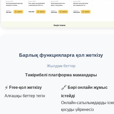
Барлық функцияларға қол жеткізу
Жылдам беттер
Тәжірибелі платформа мамандары
⚡
🔗
Free-қол жеткізу
Бәрі онлайн жұмыс
Алғашқы беттер тегін
істейді
Онлайн-сатылымдарды іск
қосуды үйренесіз