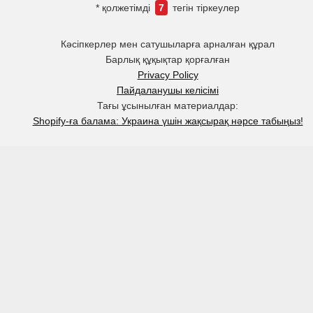
* қолжетімді
7
тегін тіркеулер
Кәсіпкерлер мен сатушыларға арналған құрал
Барлық құқықтар қорғалған
Privacy Policy
Пайдаланушы келісімі
Тағы ұсынылған материалдар:
Shopify-ға балама: Украина үшін жақсырақ нәрсе табыңыз!