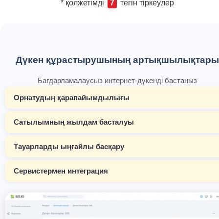
* қолжетімді
7
тегін тіркеулер
Дүкен құрастырушының артықшылықтары
Бағдарламалаусыз интернет-дүкенді бастаңыз
Орнатудың қарапайымдылығы
Сатылымның жылдам басталуы
Тауарларды ыңғайлы басқару
Сервистермен интеграция