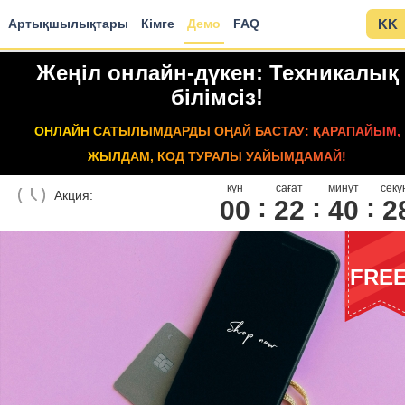
Артықшылықтары
Кімге
Демо
FAQ
KK
Жеңіл онлайн-дүкен: Техникалық
білімсіз!
ОНЛАЙН САТЫЛЫМДАРДЫ ОҢАЙ БАСТАУ: ҚАРАПАЙЫМ,
ЖЫЛДАМ, КОД ТУРАЛЫ УАЙЫМДАМАЙ!
күн
сағат
минут
секу
Акция:
00
2
2
4
0
2
FRE