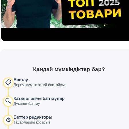
Қандай мүмкіндіктер бар?
Бастау
📋
Дереу жұмыс істей бастайсыз
Каталог және баптаулар
🔍
Дүкенді баптау
Беттер редакторы
⚙️
Тауарларды қосасыз