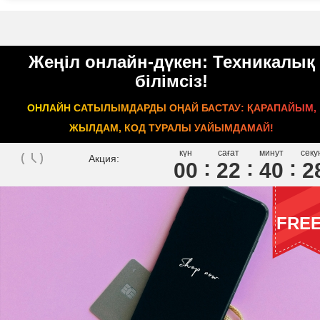
Жеңіл онлайн-дүкен: Техникалық
білімсіз!
ОНЛАЙН САТЫЛЫМДАРДЫ ОҢАЙ БАСТАУ: ҚАРАПАЙЫМ,
ЖЫЛДАМ, КОД ТУРАЛЫ УАЙЫМДАМАЙ!
күн
сағат
минут
секу
Акция:
00
2
2
4
0
2
FRE