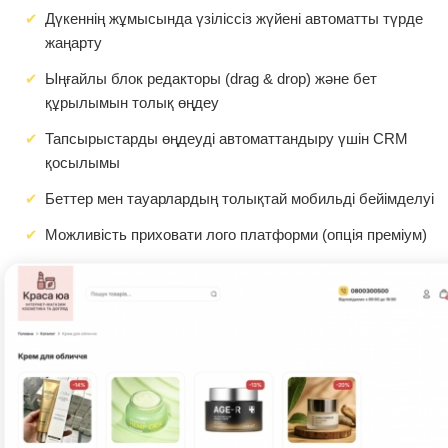
Дүкеннің жұмысында үзіліссіз жүйені автоматты түрде
жаңарту
Ыңғайлы блок редакторы (drag & drop) және бет
құрылымын толық өңдеу
Тапсырыстарды өңдеуді автоматтандыру үшін CRM
қосылымы
Беттер мен тауарлардың толықтай мобильді бейімделуі
Можливість приховати лого платформи (опція преміум)