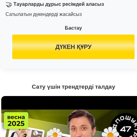
🤝
Тауарларды дұрыс ресімдей аласыз
Сатылатын дүкендерді жасайсыз
Бастау
ДҮКЕН ҚҰРУ
Сату үшін трендтерді талдау