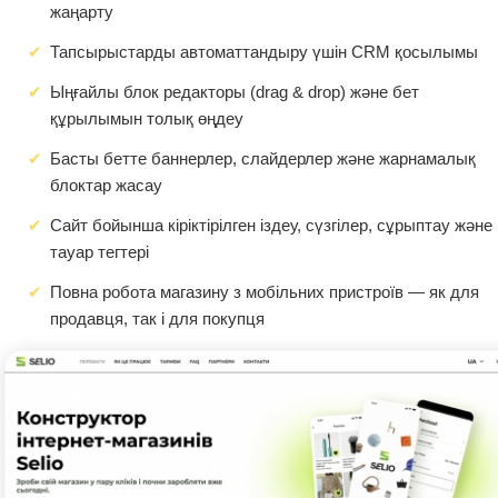
жаңарту
Тапсырыстарды автоматтандыру үшін CRM қосылымы
Ыңғайлы блок редакторы (drag & drop) және бет
құрылымын толық өңдеу
Басты бетте баннерлер, слайдерлер және жарнамалық
блоктар жасау
Сайт бойынша кіріктірілген іздеу, сүзгілер, сұрыптау және
тауар тегтері
Повна робота магазину з мобільних пристроїв — як для
продавця, так і для покупця