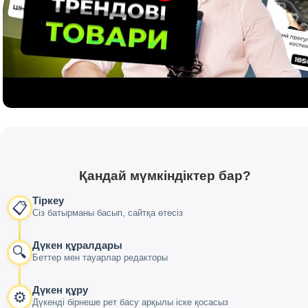
Қандай мүмкіндіктер бар?
Тіркеу
📋
Сіз батырманы басып, сайтқа өтесіз
Дүкен құралдары
🔍
Беттер мен тауарлар редакторы
Дүкен құру
⚙️
Дүкенді бірнеше рет басу арқылы іске қосасыз