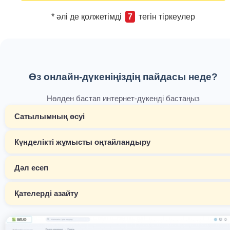
* әлі де қолжетімді
7
тегін тіркеулер
Өз онлайн-дүкеніңіздің пайдасы неде?
Нөлден бастап интернет-дүкенді бастаңыз
Сатылымның өсуі
Күнделікті жұмысты оңтайландыру
Дәл есеп
Қателерді азайту