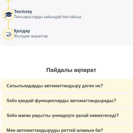
Тестілеу
🎓
Тапсырыстарды қабылдай бастайсыз
Қолдау
🤝
Жылдам жауаптар
Пайдалы ақпарат
Сатылымдарды автоматтандыру деген не?
Selio қандай функцияларды автоматтандырады?
Selio маған уақытты үнемдеуге қалай көмектеседі?
Мен автоматтандыруды реттей аламын ба?