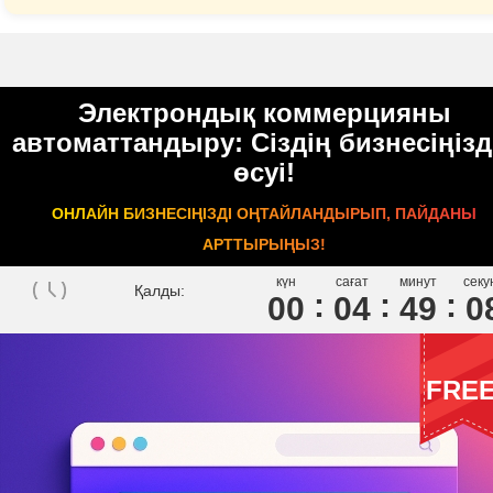
Электрондық коммерцияны
автоматтандыру: Сіздің бизнесіңізд
өсуі!
ОНЛАЙН БИЗНЕСІҢІЗДІ ОҢТАЙЛАНДЫРЫП, ПАЙДАНЫ
АРТТЫРЫҢЫЗ!
күн
сағат
минут
секу
Қалды:
00
0
4
4
9
0
FRE