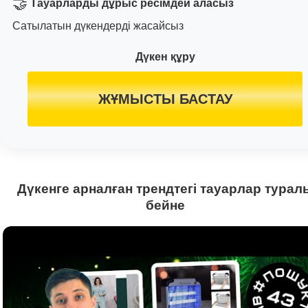
🤝
Тауарларды дұрыс ресімдей аласыз
Сатылатын дүкендерді жасайсыз
Дүкен құру
ЖҰМЫСТЫ БАСТАУ
Дүкенге арналған трендтегі тауарлар турал
бейне