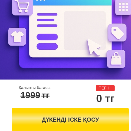
Қалыпты бағасы:
ТЕГІН
1999
тг
0
тг
ДҮКЕНДІ ІСКЕ ҚОСУ