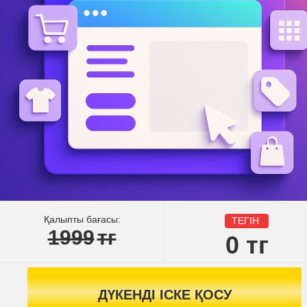
Қалыпты бағасы:
ТЕГІН
1999
тг
0
тг
ДҮКЕНДІ ІСКЕ ҚОСУ