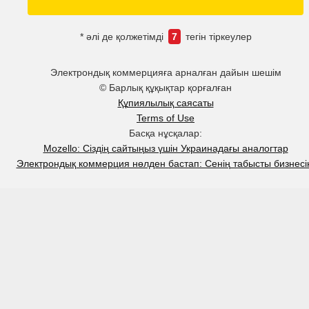
* әлі де қолжетімді
7
тегін тіркеулер
Электрондық коммерцияға арналған дайын шешім
© Барлық құқықтар қорғалған
Құпиялылық саясаты
Terms of Use
Басқа нұсқалар:
Mozello: Сіздің сайтыңыз үшін Украинадағы аналогтар
Электрондық коммерция нөлден бастап: Сенің табысты бизнесі