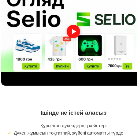
Ішінде не істей аласыз
Құрылған дүкендердің кейстері
Дүкен жұмысын тоқтатпай, жүйені автоматты түрде