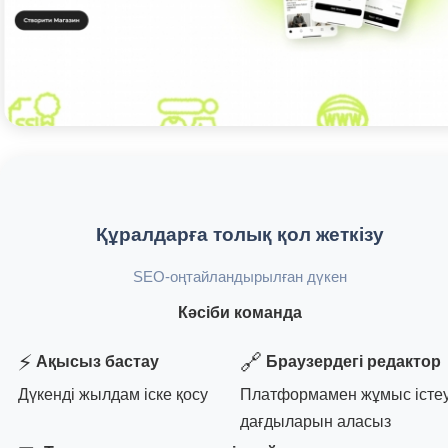
Құралдарға толық қол жеткізу
SEO-оңтайландырылған дүкен
Кәсіби команда
⚡
🔗
Ақысыз бастау
Браузердегі редактор
Дүкенді жылдам іске қосу
Платформамен жұмыс істе
дағдыларын аласыз