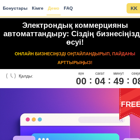
Бонустары
Кімге
Демо
FAQ
KK
Электрондық коммерцияны
автоматтандыру: Сіздің бизнесіңізд
өсуі!
ОНЛАЙН БИЗНЕСІҢІЗДІ ОҢТАЙЛАНДЫРЫП, ПАЙДАНЫ
АРТТЫРЫҢЫЗ!
күн
сағат
минут
секу
Қалды:
00
0
4
4
9
0
FRE