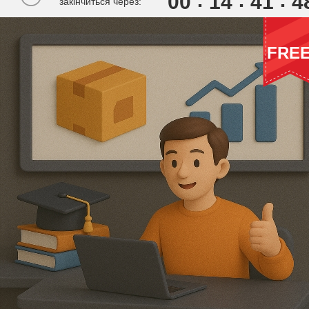
00
1
4
4
1
4
закінчиться через:
FRE