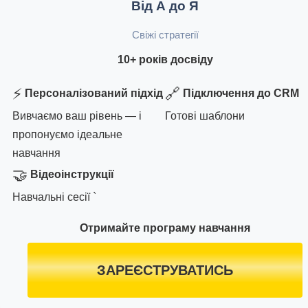
Від А до Я
Свіжі стратегії
10+ років досвіду
⚡
🔗
Персоналізований підхід
Підключення до CRM
Вивчаємо ваш рівень — і
Готові шаблони
пропонуємо ідеальне
навчання
🤝
Відеоінструкції
Навчальні сесії `
Отримайте програму навчання
ЗАРЕЄСТРУВАТИСЬ