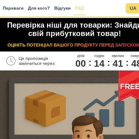
Переваги
Для кого?
Відгуки
FAQ
UA
Перевірка ніші для товарки: Знайд
свій прибутковий товар!
ОЦІНІТЬ ПОТЕНЦІАЛ ВАШОГО ПРОДУКТУ ПЕРЕД ЗАПУСКОМ
днів
годин
хвилин
секу
Ця пропозиція
00
1
4
4
1
4
закінчиться через:
FRE