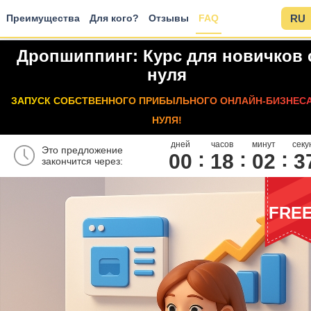
Преимущества
Для кого?
Отзывы
FAQ
RU
Дропшиппинг: Курс для новичков 
нуля
ЗАПУСК СОБСТВЕННОГО ПРИБЫЛЬНОГО ОНЛАЙН-БИЗНЕСА
НУЛЯ!
дней
часов
минут
секу
Это предложение
00
1
8
0
2
3
закончится через:
FRE