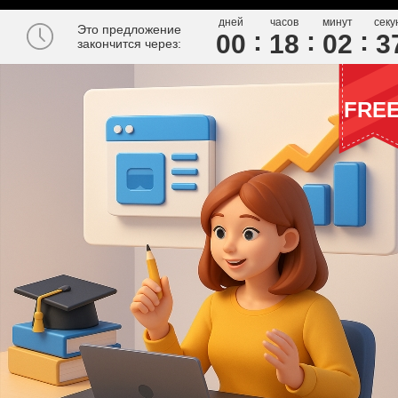
дней
часов
минут
секу
Это предложение
00
1
8
0
2
3
закончится через:
FRE