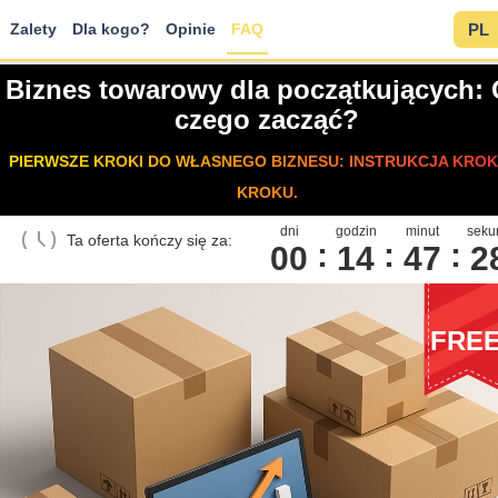
Zalety
Dla kogo?
Opinie
FAQ
PL
Biznes towarowy dla początkujących:
czego zacząć?
PIERWSZE KROKI DO WŁASNEGO BIZNESU: INSTRUKCJA KROK
KROKU.
dni
godzin
minut
seku
Ta oferta kończy się za:
00
1
4
4
7
2
FRE