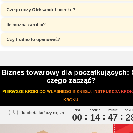
Czego uczy Ołeksandr Łucenko?
Ile można zarobić?
Czy trudno to opanować?
Biznes towarowy dla początkujących:
czego zacząć?
PIERWSZE KROKI DO WŁASNEGO BIZNESU: INSTRUKCJA KROK
KROKU.
dni
godzin
minut
seku
Ta oferta kończy się za:
00
1
4
4
7
2