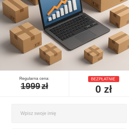
Regularna cena:
BEZPŁATNIE
1999
zł
0
zł