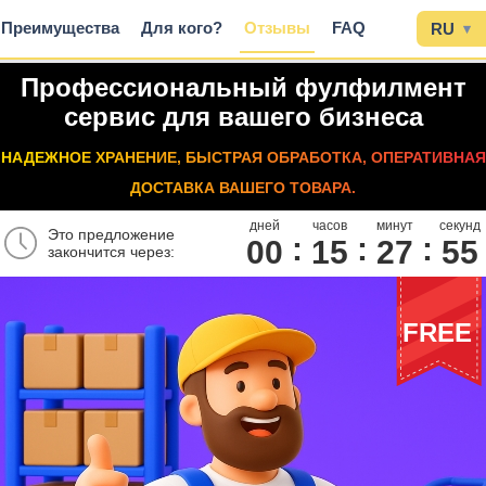
Преимущества
Для кого?
Отзывы
FAQ
RU
▾
Профессиональный фулфилмент
сервис для вашего бизнеса
НАДЕЖНОЕ ХРАНЕНИЕ, БЫСТРАЯ ОБРАБОТКА, ОПЕРАТИВНАЯ
ДОСТАВКА ВАШЕГО ТОВАРА.
дней
часов
минут
секунд
Это предложение
00
1
5
2
7
5
4
закончится через:
FREE