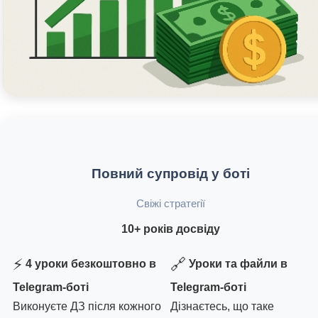
Повний супровід у боті
Свіжі стратегії
10+ років досвіду
⚡
🔗
4 уроки безкоштовно в
Уроки та файли в
Telegram-боті
Telegram-боті
Виконуєте ДЗ після кожного
Дізнаєтесь, що таке