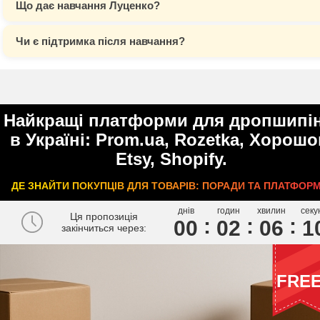
Що дає навчання Луценко?
Чи є підтримка після навчання?
Найкращі платформи для дропшипін
в Україні: Prom.ua, Rozetka, Хорошо
Etsy, Shopify.
ДЕ ЗНАЙТИ ПОКУПЦІВ ДЛЯ ТОВАРІВ: ПОРАДИ ТА ПЛАТФОРМ
днів
годин
хвилин
секу
Ця пропозиція
00
0
2
0
6
0
закінчиться через:
FRE