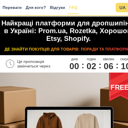
Переваги
Для кого?
Відгуки
FAQ
UA
Найкращі платформи для дропшипін
в Україні: Prom.ua, Rozetka, Хорошо
Etsy, Shopify.
ДЕ ЗНАЙТИ ПОКУПЦІВ ДЛЯ ТОВАРІВ: ПОРАДИ ТА ПЛАТФОРМ
днів
годин
хвилин
секу
Ця пропозиція
00
0
2
0
6
0
закінчиться через:
FRE