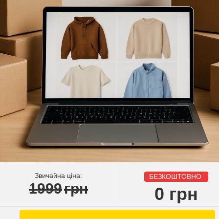
Звичайна ціна:
БЕЗКОШТОВНО
1999
грн
0
грн