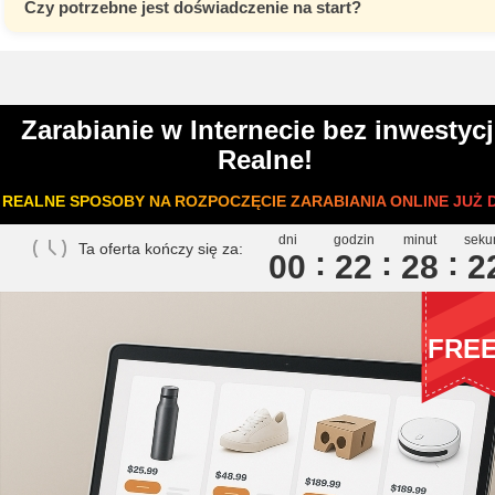
Czy potrzebne jest doświadczenie na start?
Zarabianie w Internecie bez inwestycj
Realne!
REALNE SPOSOBY NA ROZPOCZĘCIE ZARABIANIA ONLINE JUŻ D
dni
godzin
minut
seku
Ta oferta kończy się za:
00
2
2
2
8
2
FRE