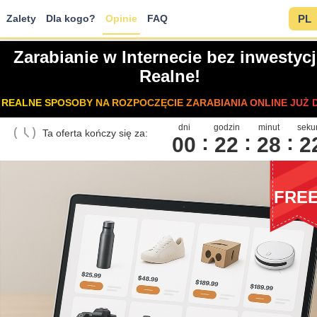
Zalety
Dla kogo?
Opinie
FAQ
PL
Zarabianie w Internecie bez inwestycj
Realne!
REALNE SPOSOBY NA ROZPOCZĘCIE ZARABIANIA ONLINE JUŻ D
dni
godzin
minut
seku
Ta oferta kończy się za:
00
2
2
2
8
2
FRE