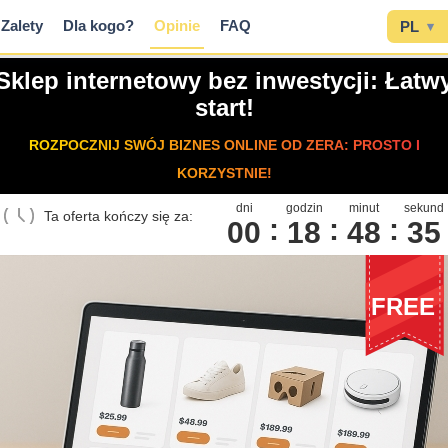
Zalety
Dla kogo?
Opinie
FAQ
PL
▾
Sklep internetowy bez inwestycji: Łatw
start!
ROZPOCZNIJ SWÓJ BIZNES ONLINE OD ZERA: PROSTO I
KORZYSTNIE!
dni
godzin
minut
sekund
Ta oferta kończy się za:
00
1
8
4
8
3
4
FREE