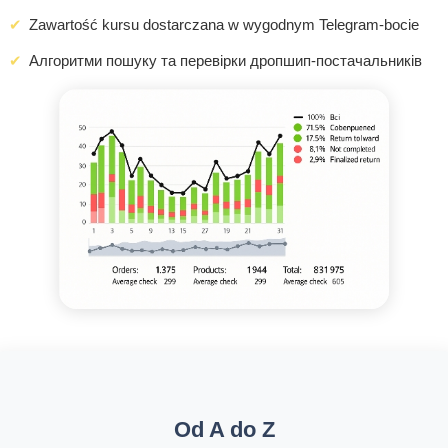
Zawartość kursu dostarczana w wygodnym Telegram-bocie
Алгоритми пошуку та перевірки дропшип-постачальників
Od A do Z