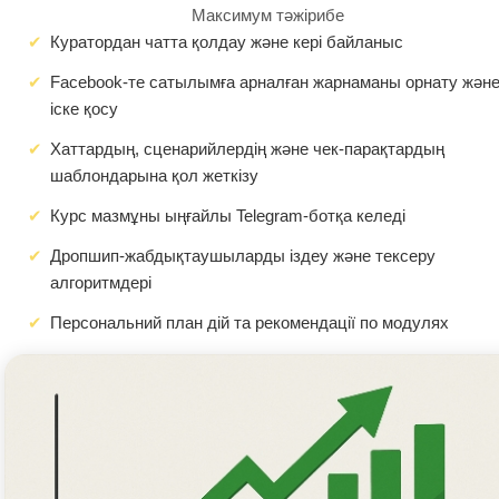
Максимум тәжірибе
Куратордан чатта қолдау және кері байланыс
Facebook-те сатылымға арналған жарнаманы орнату жән
іске қосу
Хаттардың, сценарийлердің және чек-парақтардың
шаблондарына қол жеткізу
Курс мазмұны ыңғайлы Telegram-ботқа келеді
Дропшип-жабдықтаушыларды іздеу және тексеру
алгоритмдері
Персональний план дій та рекомендації по модулях