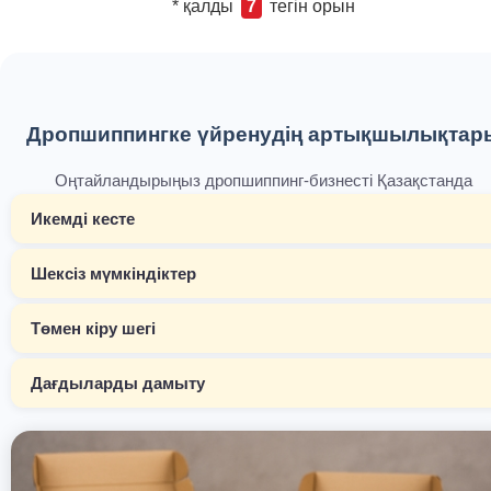
* қалды
7
тегін орын
Дропшиппингке үйренудің артықшылықтар
Оңтайландырыңыз дропшиппинг-бизнесті Қазақстанда
Икемді кесте
Шексіз мүмкіндіктер
Төмен кіру шегі
Дағдыларды дамыту