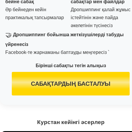
бейне сабақ
сабақтар мен файлдар
Әр бейнеден кейін
Дропшиппинг қалай жұмыс
практикалық тапсырмалар
істейтінін және пайда
әкелетінін түсінесіз
🤝
Дропшиппинг бойынша жеткізушілерді табуды
үйренесіз
Facebook-те жарнаманы баптауды меңгересіз `
Бірінші сабақты тегін алыңыз
САБАҚТАРДЫҢ БАСТАЛУЫ
Курстан кейінгі әсерлер