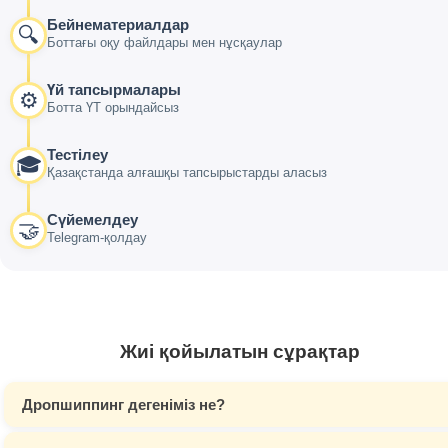
Бейнематериалдар
🔍
Боттағы оқу файлдары мен нұсқаулар
Үй тапсырмалары
⚙️
Ботта ҮТ орындайсыз
Тестілеу
🎓
Қазақстанда алғашқы тапсырыстарды аласыз
Сүйемелдеу
🤝
Telegram-қолдау
Жиі қойылатын сұрақтар
Дропшиппинг дегеніміз не?