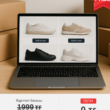
Әдеттегі бағасы:
ТЕГІН
1999
тг
0
тг