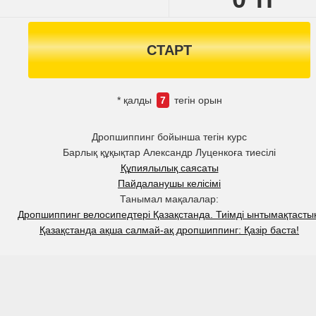
СТАРТ
* қалды
7
тегін орын
Дропшиппинг бойынша тегін курс
Барлық құқықтар Александр Луценкоға тиесілі
Құпиялылық саясаты
Пайдаланушы келісімі
Танымал мақалалар:
Дропшиппинг велосипедтері Қазақстанда. Тиімді ынтымақтастық
Қазақстанда ақша салмай-ақ дропшиппинг: Қазір баста!