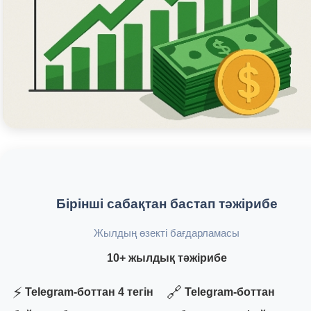
Бірінші сабақтан бастап тәжірибе
Жылдың өзекті бағдарламасы
10+ жылдық тәжірибе
⚡
🔗
Telegram-боттан 4 тегін
Telegram-боттан