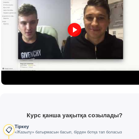
Курс қанша уақытқа созылады?
Тіркеу
📋
«Жазылу» батырмасын басып, бірден ботқа тап боласыз