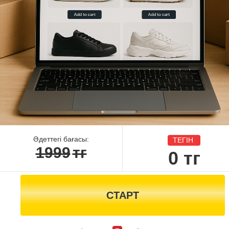
Әдеттегі бағасы:
ТЕГІН
1999
тг
0
тг
СТАРТ