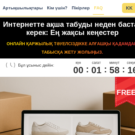
Артықшылықтары
Кім үшін?
Пікірлер
FAQ
KK
Интернетте ақша табуды неден баст
керек: Ең жақсы кеңестер
ОНЛАЙН ҚАРЖЫЛЫҚ ТӘУЕЛСІЗДІККЕ АЛҒАШҚЫ ҚАДАМДА
ТАБЫСҚА ЖЕТУ ЖОЛЫҢЫЗ.
күн
сағат
минут
секу
Бұл ұсыныс дейін:
00
0
1
5
8
1
FRE