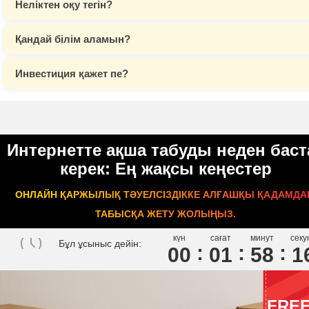
Неліктен оқу тегін?
Қандай білім аламын?
Инвестиция қажет пе?
Интернетте ақша табуды неден баст
керек: Ең жақсы кеңестер
ОНЛАЙН ҚАРЖЫЛЫҚ ТӘУЕЛСІЗДІККЕ АЛҒАШҚЫ ҚАДАМДА
ТАБЫСҚА ЖЕТУ ЖОЛЫҢЫЗ.
күн
сағат
минут
секу
Бұл ұсыныс дейін:
00
0
1
5
8
1
FRE