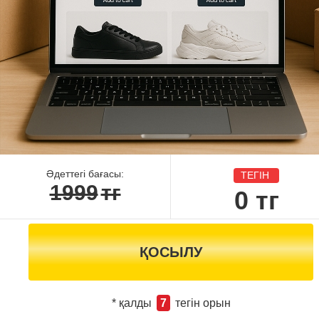
Әдеттегі бағасы:
ТЕГІН
1999
тг
0
тг
ҚОСЫЛУ
* қалды
7
тегін орын