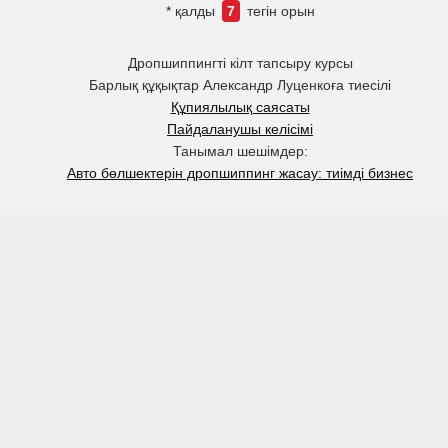
* қалды
7
тегін орын
Дропшиппингті кілт тапсыру курсы
Барлық құқықтар Александр Луценкоға тиесілі
Құпиялылық саясаты
Пайдаланушы келісімі
Танымал шешімдер:
Авто бөлшектерін дропшиппинг жасау: тиімді бизнес