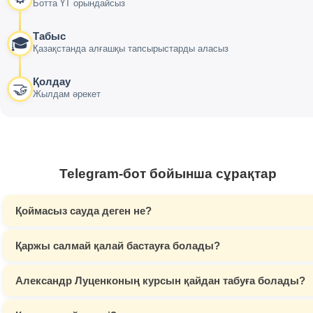
Ботта ҮТ орындайсыз
Табыс
🎓
Қазақстанда алғашқы тапсырыстарды аласыз
Қолдау
🤝
Жылдам әрекет
Telegram-бот бойынша сұрақтар
Қоймасыз сауда деген не?
Қаржы салмай қалай бастауға болады?
Александр Луценконың курсын қайдан табуға болады?