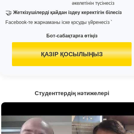
әкелетінін түсінесіз
🤝
Жеткізушілерді қайдан іздеу керектігін білесіз
Facebook-те жарнаманы іске қосуды үйренесіз `
Бот-сабақтарға өтіңіз
ҚАЗІР ҚОСЫЛЫҢЫЗ
Студенттердің нәтижелері