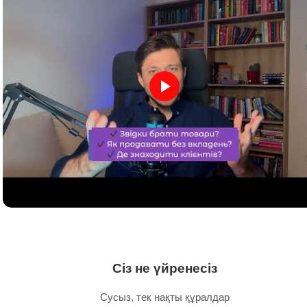
Сіз не үйренесіз
Сусыз, тек нақты құралдар