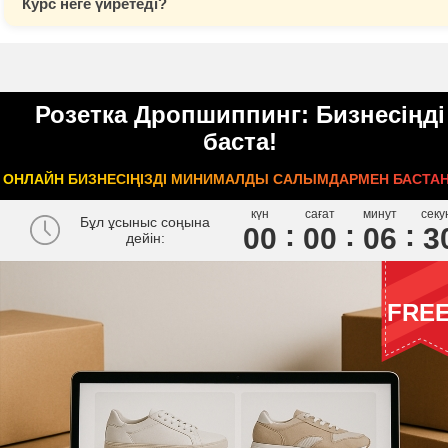
Курс неге үйретеді?
Розетка Дропшиппинг: Бизнесіңді
баста!
ОНЛАЙН БИЗНЕСІҢІЗДІ МИНИМАЛДЫ САЛЫМДАРМЕН БАСТА
күн
сағат
минут
секу
Бұл ұсыныс соңына
00
0
0
0
6
2
дейін:
FRE