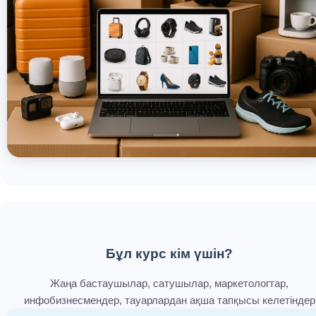
Бұл курс кім үшін?
Жаңа бастаушылар, сатушылар, маркетологтар,
инфобизнесмендер, тауарлардан ақша тапқысы келетіндер