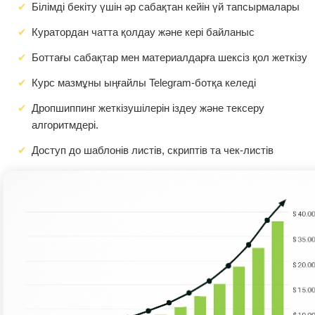
Білімді бекіту үшін әр сабақтан кейін үй тапсырмалары
Куратордан чатта қолдау және кері байланыс
Боттағы сабақтар мен материалдарға шексіз қол жеткізу
Курс мазмұны ыңғайлы Telegram-ботқа келеді
Дропшиппинг жеткізушілерін іздеу және тексеру
алгоритмдері.
Доступ до шаблонів листів, скриптів та чек-листів