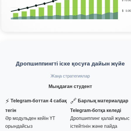
Дропшиппингті іске қосуға дайын жүйе
Жаңа стратегиялар
Мыңдаған студент
⚡
🔗
Telegram-боттан 4 сабақ
Барлық материалдар
тегін
Telegram-ботқа келеді
Әр модульден кейін ҮТ
Дропшиппинг қалай жұмыс
орындайсыз
істейтінін және пайда