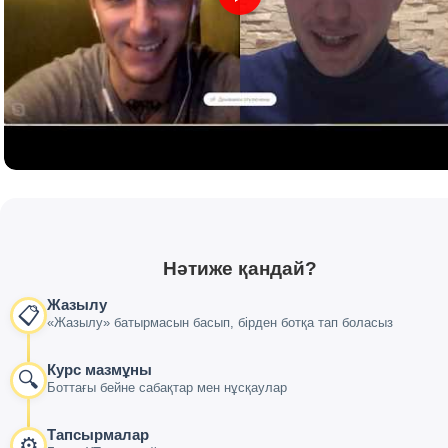
Нәтиже қандай?
Жазылу
📋
«Жазылу» батырмасын басып, бірден ботқа тап боласыз
Курс мазмұны
🔍
Боттағы бейне сабақтар мен нұсқаулар
Тапсырмалар
⚙️