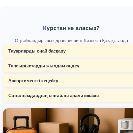
Курстан не аласыз?
Оңтайландырыңыз дропшиппинг-бизнесті Қазақстанда
Тауарларды оңай басқару
Тапсырыстарды жылдам өңдеу
Ассортиментті кеңейту
Сатылымдардың ыңғайлы аналитикасы