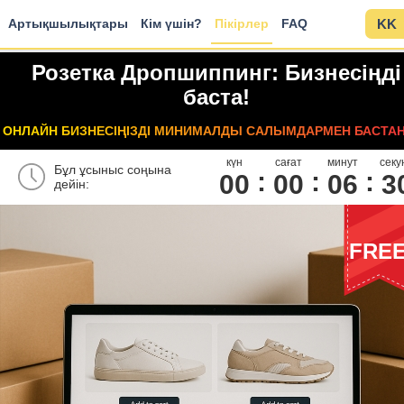
Артықшылықтары
Кім үшін?
Пікірлер
FAQ
KK
Розетка Дропшиппинг: Бизнесіңді
баста!
ОНЛАЙН БИЗНЕСІҢІЗДІ МИНИМАЛДЫ САЛЫМДАРМЕН БАСТА
күн
сағат
минут
секу
Бұл ұсыныс соңына
00
0
0
0
6
2
дейін:
FRE