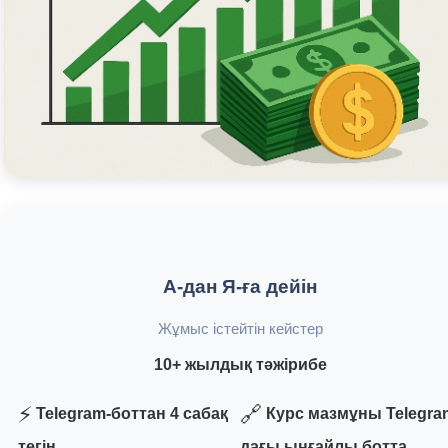
А-дан Я-ға дейін
Жұмыс істейтін кейстер
10+ жылдық тәжірибе
⚡
🔗
Telegram-боттан 4 сабақ
Курс мазмұны Telegra
тегін
дағы ыңғайлы ботта