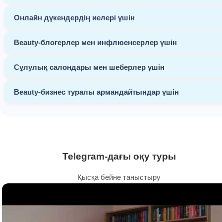
Онлайн дүкендердің иелері үшін
Beauty-блогерлер мен инфлюенсерлер үшін
Сұлулық салондары мен шеберлер үшін
Beauty-бизнес туралы армандайтындар үшін
Telegram-дағы оқу туры
Қысқа бейне таныстыру