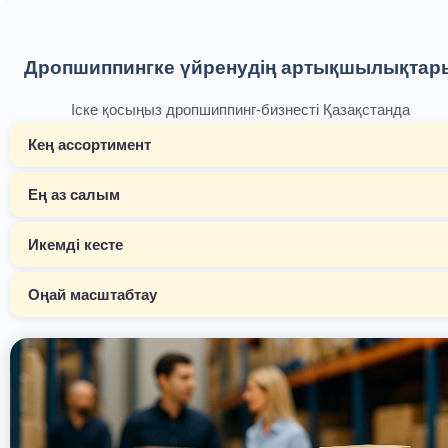
Дропшиппингке үйренудің артықшылықтар
Іске қосыңыз дропшиппинг-бизнесті Қазақстанда
Кең ассортимент
Ең аз салым
Икемді кесте
Оңай масштабтау