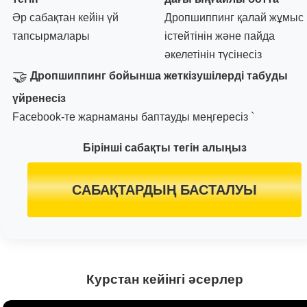
Әр сабақтан кейін үй
Дропшиппинг қалай жұмыс
тапсырмалары
істейтінін және пайда
әкелетінін түсінесіз
🤝
Дропшиппинг бойынша жеткізушілерді табуды
үйренесіз
Facebook-те жарнаманы баптауды меңгересіз `
Бірінші сабақты тегін алыңыз
САБАҚТАРДЫҢ БАСТАЛУЫ
Курстан кейінгі әсерлер