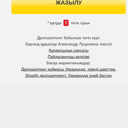
ЖАЗЫЛУ
* қалды
7
тегін орын
Дропшиппинг бойынша тегін курс
Барлық құқықтар Александр Луценкоға тиесілі
Құпиялылық саясаты
Пайдаланушы келісімі
Басқа жарияланымдар:
Дропшиппинг қоймасы Украинада: тиімді шарттар.
Shopify дропшиппингі: Украинада оңай бастау