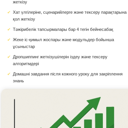
жеткізу
Хат үлгілеріне, сценарийлерге және тексеру парақтарына
қол жеткізу
Тәжірибелік тапсырмалары бар 4 тегін бейнесабақ
Жеке іс-қимыл жоспары және модульдер бойынша
ұсыныстар
Дропшиппинг жеткізушілерін іздеу және тексеру
алгоритмдері
Домашні завдання після кожного уроку для закріплення
знань