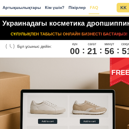
Артықшылықтары
Кім үшін?
Пікірлер
FAQ
KK
Украинадағы косметика дропшиппин
СҰЛУЛЫҚПЕН ТАБЫСТЫ ОНЛАЙН БИЗНЕСТІ БАСТАҢЫЗ!
күн
сағат
минут
секу
Бұл ұсыныс дейін:
00
2
1
5
6
5
FRE