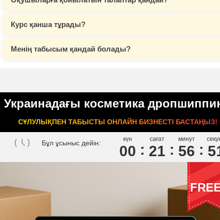
Курс қанша тұрады?
Менің табысым қандай болады?
Украинадағы косметика дропшиппин
СҰЛУЛЫҚПЕН ТАБЫСТЫ ОНЛАЙН БИЗНЕСТІ БАСТАҢЫЗ!
күн
сағат
минут
секу
Бұл ұсыныс дейін:
00
2
1
5
6
5
FRE