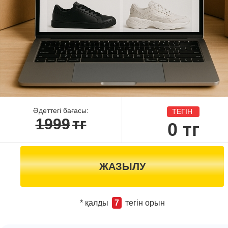
Әдеттегі бағасы:
ТЕГІН
1999
тг
0
тг
ЖАЗЫЛУ
* қалды
7
тегін орын