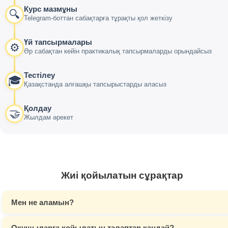
Курс мазмұны
🔍
Telegram-боттан сабақтарға тұрақты қол жеткізу
Үй тапсырмалары
⚙️
Әр сабақтан кейін практикалық тапсырмаларды орындайсыз
Тестілеу
🎓
Қазақстанда алғашқы тапсырыстарды аласыз
Қолдау
🤝
Жылдам әрекет
Жиі қойылатын сұрақтар
Мен не аламын?
Оқушыларға қойылатын талаптар қандай?