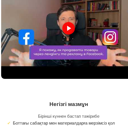
Негізгі мазмұн
Бірінші күннен бастап тәжірибе
Боттағы сабақтар мен материалдарға мерзімсіз қол