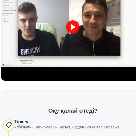
Оқу қалай өтеді?
Тіркеу
📋
«Жазылу» батырмасын басып, бірден ботқа тап боласыз