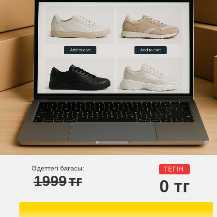
Әдеттегі бағасы:
ТЕГІН
1999
тг
0
тг