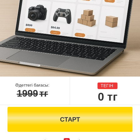
Әдеттегі бағасы:
ТЕГІН
1999
тг
0
тг
СТАРТ