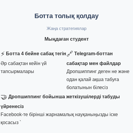
Ботта толық қолдау
Жаңа стратегиялар
Мыңдаған студент
⚡
🔗
Ботта 4 бейне сабақ тегін
Telegram-боттан
Әр сабақтан кейін үй
сабақтар мен файлдар
тапсырмалары
Дропшиппинг деген не және
одан қалай ақша табуға
болатынын білесіз
🤝
Дропшиппинг бойынша жеткізушілерді табуды
үйренесіз
Facebook-те бірінші жарнамалық науқаныңызды іске
қосасыз `