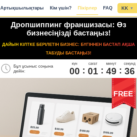
Артықшылықтары
Кім үшін?
Пікірлер
FAQ
KK
▾
Дропшиппинг франшизасы: Өз
бизнесіңізді бастаңыз!
ДАЙЫН КІЛТКЕ БЕРІЛЕТІН БИЗНЕС: БҮГІННЕН БАСТАП АҚША
ТАБУДЫ БАСТАҢЫЗ!
күн
сағат
минут
секунд
Бұл ұсыныс соңына
00
0
1
4
9
3
5
дейін:
FREE