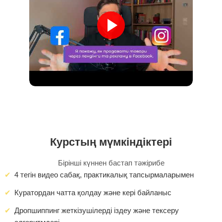
Курстың мүмкіндіктері
Бірінші күннен бастап тәжірибе
4 тегін видео сабақ, практикалық тапсырмаларымен
Куратордан чатта қолдау және кері байланыс
Дропшиппинг жеткізушілерді іздеу және тексеру