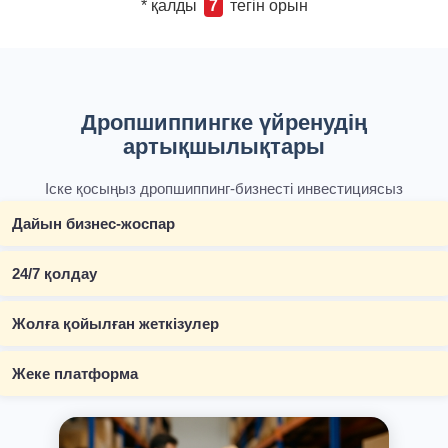
* қалды
7
тегін орын
Дропшиппингке үйренудің
артықшылықтары
Іске қосыңыз дропшиппинг-бизнесті инвестициясыз
Дайын бизнес-жоспар
24/7 қолдау
Жолға қойылған жеткізулер
Жеке платформа