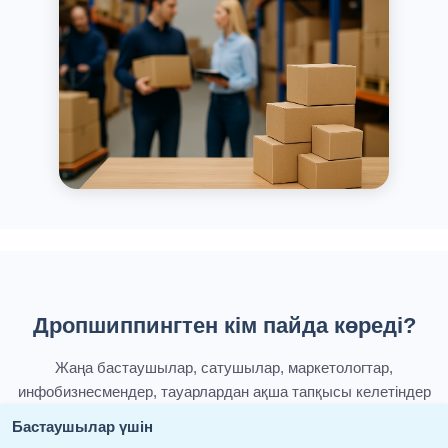
Дропшиппингтен кім пайда көреді?
Жаңа бастаушылар, сатушылар, маркетологтар,
инфобизнесмендер, тауарлардан ақша тапқысы келетіндер
Бастаушылар үшін