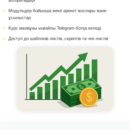
алгоритмдері
Модульдер бойынша жеке әрекет жоспары және
ұсыныстар
Курс мазмұны ыңғайлы Telegram-ботқа келеді
Доступ до шаблонів листів, скриптів та чек-листів