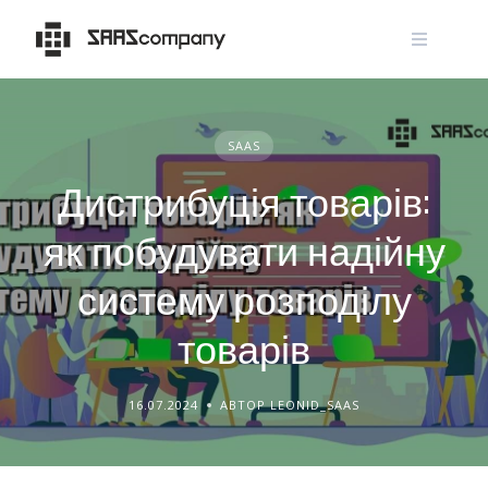
Skip
to
content
SAAS
Дистрибуція товарів:
як побудувати надійну
систему розподілу
товарів
16.07.2024
АВТОР LEONID_SAAS