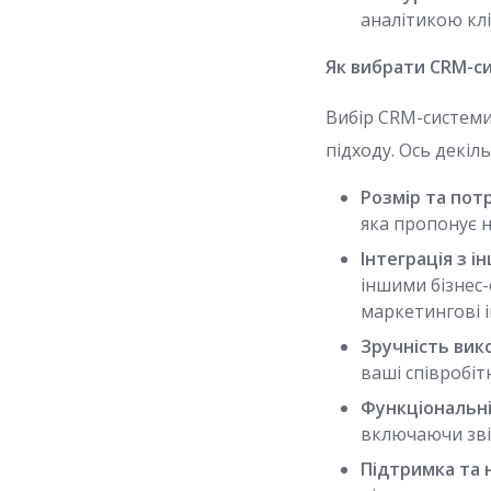
аналітикою кл
Як вибрати CRM-си
Вибір CRM-системи
підходу. Ось декіл
Розмір та пот
яка пропонує 
Інтеграція з 
іншими бізнес-
маркетингові і
Зручність вик
ваші співробі
Функціональні
включаючи звіт
Підтримка та 