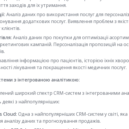
иття заходів для їх утримання.
ії:
Аналіз даних про використання послуг для персоналі
понування додаткових послуг. Виявлення проблем з якіс
 клієнтів.
івля:
Аналіз даних про покупки для оптимізації асортим
кетингових кампаній. Персоналізація пропозицій на осн
ів.
авління інформацією про пацієнтів, історією їхніх хвор
ності лікування та покращення якості медичних послуг.
стеми з інтегрованою аналітикою:
влений широкий спектр CRM-систем з інтегрованими ан
 деякі з найпопулярніших:
s Cloud:
Одна з найпопулярніших CRM-систем у світі, яка
я аналізу даних та прогнозування продажів.