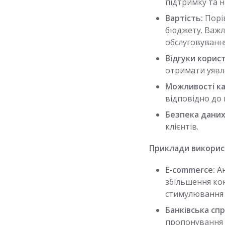
підтримку та н
Вартість:
Порів
бюджету. Важли
обслуговуванн
Відгуки корист
отримати уявле
Можливості ка
відповідно до 
Безпека даних
клієнтів.
Приклади використ
E-commerce:
Ан
збільшення ко
стимулювання 
Банківська спр
пропонування 