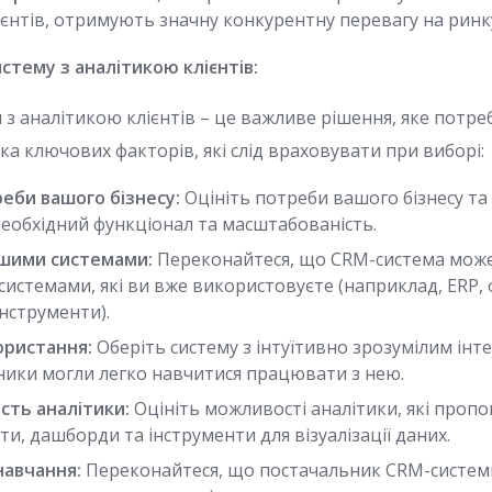
ієнтів, отримують значну конкурентну перевагу на ринк
стему з аналітикою клієнтів:
 з аналітикою клієнтів – це важливе рішення, яке потре
ька ключових факторів, які слід враховувати при виборі:
реби вашого бізнесу:
Оцініть потреби вашого бізнесу та 
необхідний функціонал та масштабованість.
іншими системами:
Переконайтеся, що CRM-система може 
системами, які ви вже використовуєте (наприклад, ERP, 
нструменти).
ористання:
Оберіть систему з інтуїтивно зрозумілим ін
тники могли легко навчитися працювати з нею.
сть аналітики:
Оцініть можливості аналітики, які пропо
и, дашборди та інструменти для візуалізації даних.
навчання:
Переконайтеся, що постачальник CRM-системи