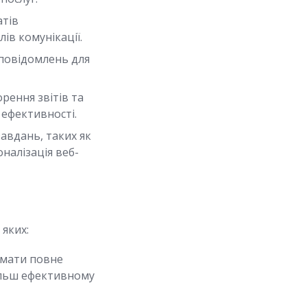
тів
ів комунікації.
повідомлень для
рення звітів та
 ефективності.
авдань, таких як
оналізація веб-
 яких:
имати повне
більш ефективному