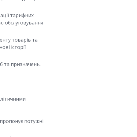
зації тарифних
тю обслуговування
енту товарів та
ові історії
об та призначень.
алітичними
 пропонує потужні