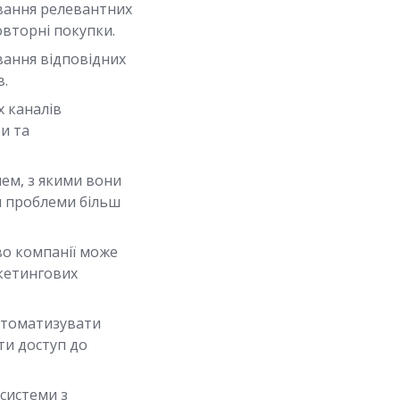
вання релевантних
овторні покупки.
вання відповідних
в.
 каналів
и та
лем, з якими вони
и проблеми більш
во компанії може
кетингових
втоматизувати
ти доступ до
системи з