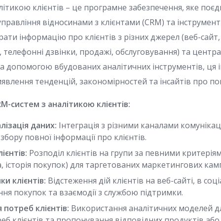
ітикою клієнтів – це програмне забезпечення, яке поєдн
правління відносинами з клієнтами (CRM) та інструменти
ати інформацію про клієнтів з різних джерел (веб-сайт,
телефонні дзвінки, продажі, обслуговування) та централ
 за допомогою вбудованих аналітичних інструментів, ця
иявлення тенденцій, закономірностей та інсайтів про пов
RM-систем з аналітикою клієнтів:
лізація даних:
Інтеграція з різними каналами комунікації
збору повної інформації про клієнтів.
ієнтів:
Розподіл клієнтів на групи за певними критерія
а, історія покупок) для таргетованих маркетингових кам
ки клієнтів:
Відстеження дій клієнтів на веб-сайті, в со
ення покупок та взаємодії з службою підтримки.
 потреб клієнтів:
Використання аналітичних моделей д
еб клієнтів та пропонування відповідних продуктів або 