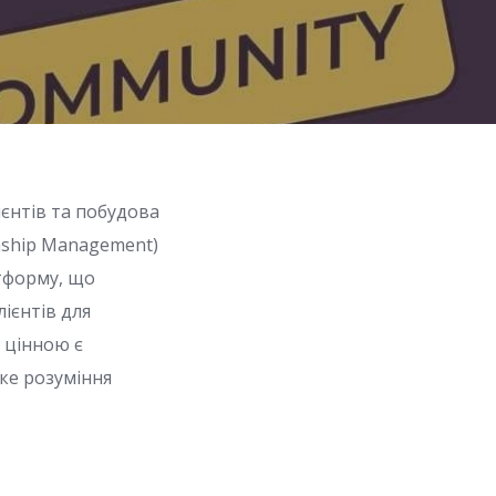
єнтів та побудова
onship Management)
атформу, що
ієнтів для
 цінною є
оке розуміння