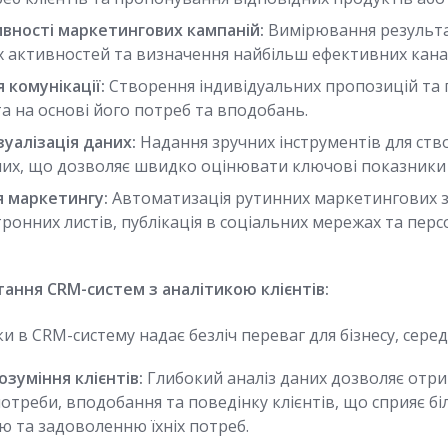
вності маркетингових кампаній:
Вимірювання результа
 активностей та визначення найбільш ефективних канал
 комунікації:
Створення індивідуальних пропозицій та 
а на основі його потреб та вподобань.
ізуалізація даних:
Надання зручних інструментів для ство
даних, що дозволяє швидко оцінювати ключові показники
 маркетингу:
Автоматизація рутинних маркетингових з
ронних листів, публікація в соціальних мережах та перс
ання CRM-систем з аналітикою клієнтів:
ки в CRM-систему надає безліч переваг для бізнесу, серед
зуміння клієнтів:
Глибокий аналіз даних дозволяє отр
потреби, вподобання та поведінку клієнтів, що сприяє 
ю та задоволенню їхніх потреб.