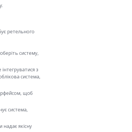
у.
бує ретельного
оберіть систему,
інтегруватися з
облікова система,
терфейсом, щоб
нує система,
 надає якісну