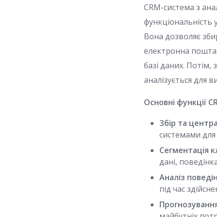
CRM-система з анал
функціональність у
Вона дозволяє збир
електронна пошта, 
базі даних. Потім,
аналізується для в
Основні функції C
Збір та центра
системами для 
Сегментація кл
дані, поведінк
Аналіз поведін
під час здійсн
Прогнозування
майбутніх потр