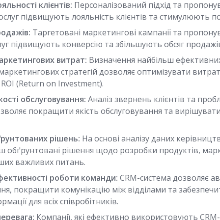
яльності клієнтів:
Персоналізований підхід та пропону
послуг підвищують лояльність клієнтів та стимулюють п
одажів:
Таргетовані маркетингові кампанії та пропону
луг підвищують конверсію та збільшують обсяг продажі
аркетингових витрат:
Визначення найбільш ефективних
 маркетингових стратегій дозволяє оптимізувати витрат
ROI (Return on Investment).
ості обслуговування:
Аналіз звернень клієнтів та проб
озволяє покращити якість обслуговування та вирішуват
рунтованих рішень:
На основі аналізу даних керівницт
ш обґрунтовані рішення щодо розробки продуктів, мар
нших важливих питань.
фективності роботи команди:
CRM-система дозволяє а
ння, покращити комунікацію між відділами та забезпечи
рмації для всіх співробітників.
еревага:
Компанії, які ефективно використовують CRM-