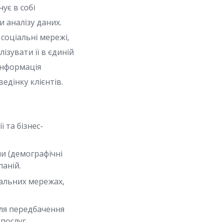
ує в собі
 аналізу даних.
 соціальні мережі,
ізувати її в єдиній
 інформація
едінку клієнтів.
 та бізнес-
ми (демографічні
паній.
ціальних мережах,
ля передбачення
послуг.