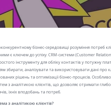
оконкурентному бізнес-середовищі розуміння потреб клі
ними є ключем до успіху. CRM-системи (Customer Relati
ростого інструменту для обліку контактів у потужну пл
ям збирати, аналізувати та використовувати дані про кл
ованих рішень та оптимізації бізнес-процесів. Особливо
стем з аналітикою клієнтів, що дозволяє отримати глиб
ів, їхніх вподобань та потреб.
ма з аналітикою клієнтів?