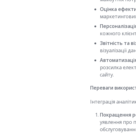
Оцінка ефекти
маркетингових
Персоналізація
кожного клієнт
Звітність та в
візуалізації 
Автоматизація
розсилка елект
сайту.
Переваги використ
Інтеграція аналіти
Покращення ро
уявлення про 
обслуговуванн