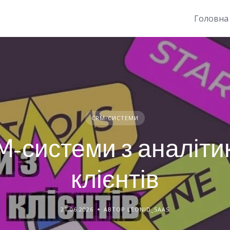
Головна
CRM-СИСТЕМИ
M-системи з аналіти
клієнтів
21.06.2026
АВТОР LEONID_SAAS