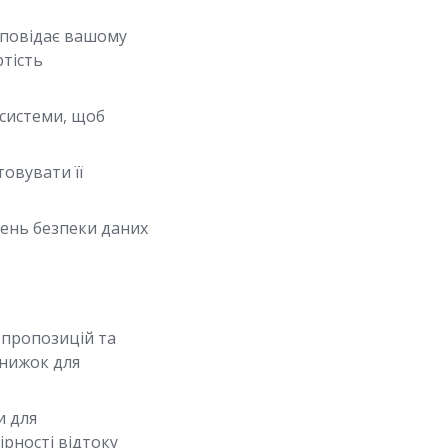
ідповідає вашому
ртість
-системи, щоб
овувати її
ень безпеки даних
ї пропозицій та
знижок для
и для
рності відтоку