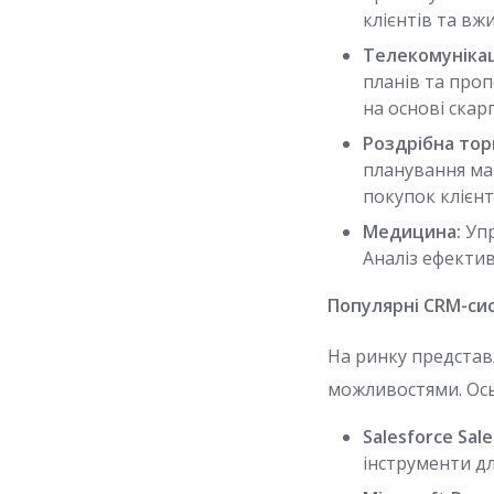
клієнтів та вж
Телекомунікац
планів та про
на основі скарг
Роздрібна торг
планування мар
покупок клієнт
Медицина:
Упр
Аналіз ефектив
Популярні CRM-си
На ринку предста
можливостями. Ось
Salesforce Sale
інструменти дл