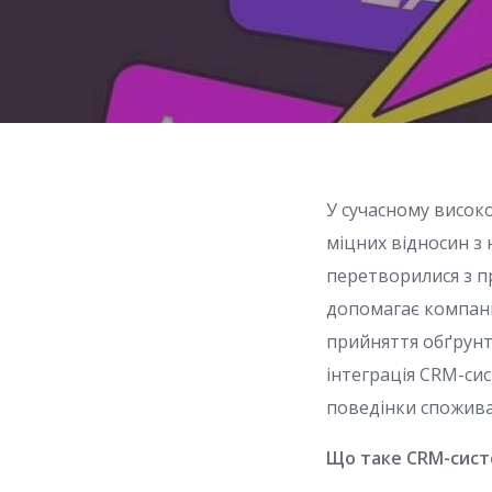
У сучасному висок
міцних відносин з 
перетворилися з п
допомагає компані
прийняття обґрунт
інтеграція CRM-си
поведінки споживач
Що таке CRM-систе