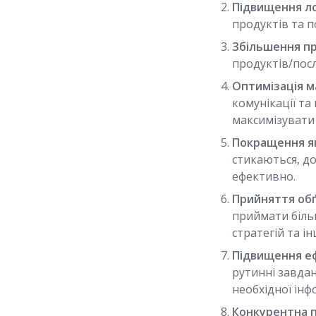
Підвищення ло
продуктів та 
Збільшення пр
продуктів/пос
Оптимізація м
комунікації та
максимізувати 
Покращення як
стикаються, д
ефективно.
Прийняття обґ
приймати біль
стратегій та і
Підвищення е
рутинні завда
необхідної інфо
Конкурентна п