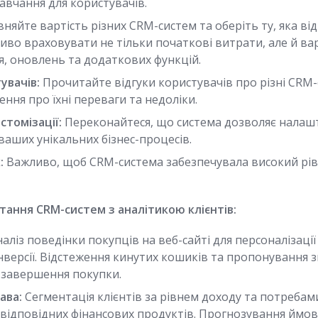
авчання для користувачів.
няйте вартість різних CRM-систем та оберіть ту, яка в
во враховувати не тільки початкові витрати, але й ва
я, оновлень та додаткових функцій.
увачів:
Прочитайте відгуки користувачів про різні CRM
ння про їхні переваги та недоліки.
стомізації:
Переконайтеся, що система дозволяє налашт
ваших унікальних бізнес-процесів.
:
Важливо, щоб CRM-система забезпечувала високий рів
ання CRM-систем з аналітикою клієнтів:
аліз поведінки покупців на веб-сайті для персоналізаці
нверсії. Відстеження кинутих кошиків та пропонування 
завершення покупки.
ава:
Сегментація клієнтів за рівнем доходу та потребам
відповідних фінансових продуктів. Прогнозування ймові