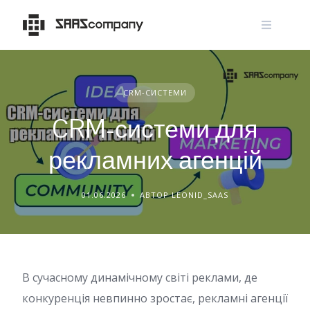
Skip
to
content
CRM-СИСТЕМИ
CRM-системи для
рекламних агенцій
01.06.2026
АВТОР LEONID_SAAS
В сучасному динамічному світі реклами, де
конкуренція невпинно зростає, рекламні агенції