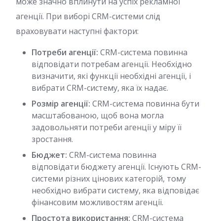
може значно вплинути на успіх рекламної
агенції. При виборі CRM-системи слід
враховувати наступні фактори:
Потреби агенції:
CRM-система повинна
відповідати потребам агенції. Необхідно
визначити, які функції необхідні агенції, і
вибрати CRM-систему, яка їх надає.
Розмір агенції:
CRM-система повинна бути
масштабованою, щоб вона могла
задовольняти потреби агенції у міру її
зростання.
Бюджет:
CRM-система повинна
відповідати бюджету агенції. Існують CRM-
системи різних цінових категорій, тому
необхідно вибрати систему, яка відповідає
фінансовим можливостям агенції.
Простота використання:
CRM-система