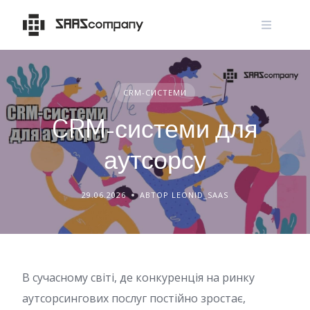
Skip
to
content
CRM-СИСТЕМИ
CRM-системи для
аутсорсу
29.06.2026
АВТОР LEONID_SAAS
В сучасному світі, де конкуренція на ринку
аутсорсингових послуг постійно зростає,