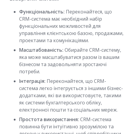
Функціональність:
Переконайтеся, що
CRM-система має необхідний набір
функціональних можливостей для
управління клієнтською базою, продажами,
проектами та комунікаціями.
Масштабованість:
Обирайте CRM-систему,
яка може масштабуватися разом із вашим
бізнесом та задовольняти зростаючі
потреби.
Інтеграція:
Переконайтеся, що CRM-
система легко інтегрується з іншими бізнес-
додатками, які ви використовуєте, такими
як системи бухгалтерського обліку,
електронної пошти та соціальних мереж.
Простота використання:
CRM-система
повинна бути інтуїтивно зрозумілою та
легкою у використанні, щоб співробітники