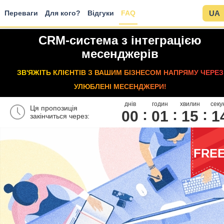
Переваги
Для кого?
Відгуки
FAQ
UA
CRM-система з інтеграцією
месенджерів
ЗВ'ЯЖІТЬ КЛІЄНТІВ З ВАШИМ БІЗНЕСОМ НАПРЯМУ ЧЕРЕЗ
УЛЮБЛЕНІ МЕСЕНДЖЕРИ!
днів
годин
хвилин
секу
Ця пропозиція
00
0
1
1
5
1
закінчиться через:
FRE