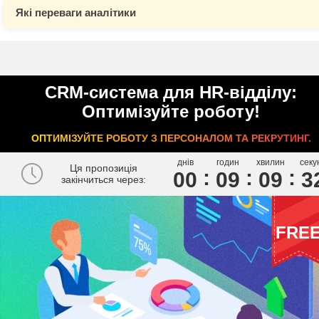
Які переваги аналітики
CRM-система для HR-відділу:
Оптимізуйте роботу!
ОПТИМІЗУЙТЕ РОБОТУ З ПЕРСОНАЛОМ ТА РЕКРУТИНГ.
днів
годин
хвилин
секу
Ця пропозиція
00
0
9
0
9
3
закінчиться через:
FRE