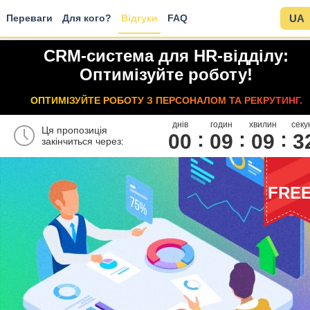
Переваги
Для кого?
Відгуки
FAQ
UA
CRM-система для HR-відділу:
Оптимізуйте роботу!
ОПТИМІЗУЙТЕ РОБОТУ З ПЕРСОНАЛОМ ТА РЕКРУТИНГ.
днів
годин
хвилин
секу
Ця пропозиція
00
0
9
0
9
3
закінчиться через:
FRE