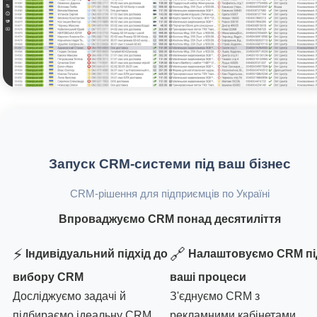
Запуск CRM-системи під ваш бізнес
CRM-рішення для підприємців по Україні
Впроваджуємо CRM понад десятиліття
⚡
🔗
Індивідуальний підхід до
Налаштовуємо CRM пі
вибору CRM
ваші процеси
Досліджуємо задачі й
З'єднуємо CRM з
підбираємо ідеальну CRM
рекламними кабінетами,