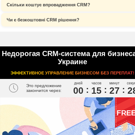
Скільки коштує впровадження CRM?
Чи є безкоштовні CRM рішення?
Недорогая CRM-система для бизнеса
Украине
ЭФФЕКТИВНОЕ УПРАВЛЕНИЕ БИЗНЕСОМ БЕЗ ПЕРЕПЛАТ!
дней
часов
минут
секу
Это предложение
00
1
5
2
7
2
закончится через:
FRE