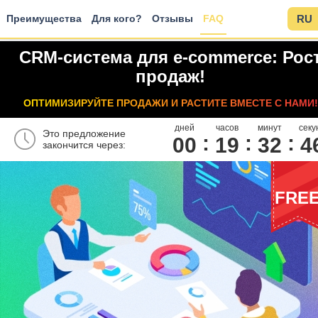
Преимущества
Для кого?
Отзывы
FAQ
RU
CRM-система для e-commerce: Рос
продаж!
ОПТИМИЗИРУЙТЕ ПРОДАЖИ И РАСТИТЕ ВМЕСТЕ С НАМИ!
дней
часов
минут
секу
Это предложение
00
1
9
3
2
4
закончится через:
FRE