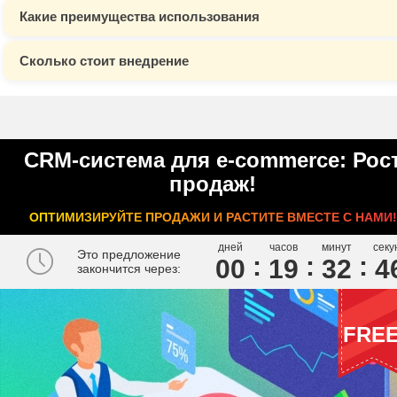
Какие преимущества использования
Сколько стоит внедрение
CRM-система для e-commerce: Рос
продаж!
ОПТИМИЗИРУЙТЕ ПРОДАЖИ И РАСТИТЕ ВМЕСТЕ С НАМИ!
дней
часов
минут
секу
Это предложение
00
1
9
3
2
4
закончится через:
FRE