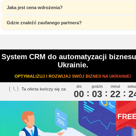
Jaka jest cena wdrożenia?
Gdzie znaleźć zaufanego partnera?
System CRM do automatyzacji biznes
Ukrainie.
OPTYMALIZUJ I ROZWIJAJ SWÓJ BIZNES NA UKRAINIE!
dni
godzin
minut
seku
Ta oferta kończy się za:
00
0
3
2
2
2
FRE