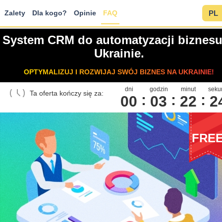
Zalety
Dla kogo?
Opinie
FAQ
PL
System CRM do automatyzacji biznes
Ukrainie.
OPTYMALIZUJ I ROZWIJAJ SWÓJ BIZNES NA UKRAINIE!
dni
godzin
minut
seku
Ta oferta kończy się za:
00
0
3
2
2
2
FRE