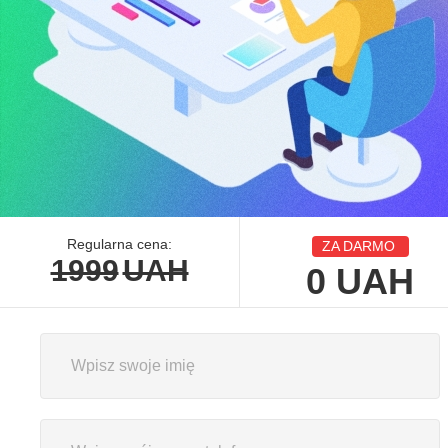
Regularna cena:
ZA DARMO
1999
UAH
0
UAH