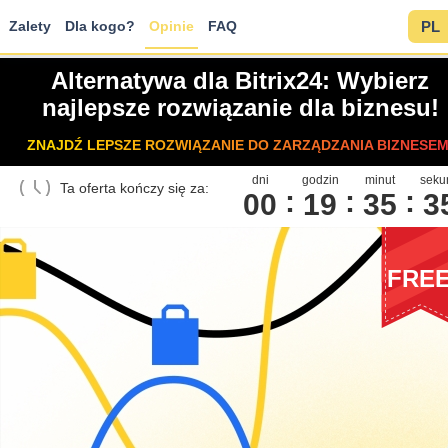
Zalety
Dla kogo?
Opinie
FAQ
PL
Alternatywa dla Bitrix24: Wybierz
najlepsze rozwiązanie dla biznesu!
ZNAJDŹ LEPSZE ROZWIĄZANIE DO ZARZĄDZANIA BIZNESEM
dni
godzin
minut
seku
Ta oferta kończy się za:
00
1
9
3
5
3
FRE