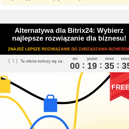
Alternatywa dla Bitrix24: Wybierz
najlepsze rozwiązanie dla biznesu!
ZNAJDŹ LEPSZE ROZWIĄZANIE DO ZARZĄDZANIA BIZNESEM
dni
godzin
minut
seku
Ta oferta kończy się za:
00
1
9
3
5
3
FRE