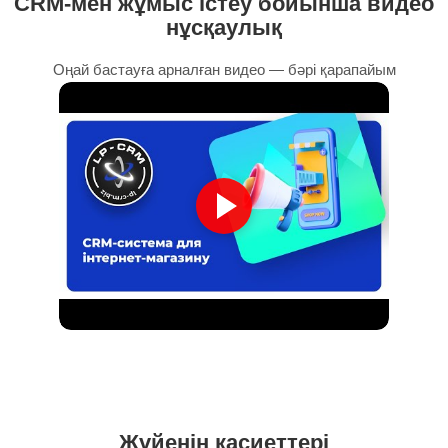
CRM-мен жұмыс істеу бойынша видео
нұсқаулық
Оңай бастауға арналған видео — бәрі қарапайым
Жүйенің қасиеттері