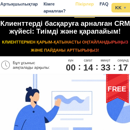
Артықшылықтар
Кімге
Пікірлер
FAQ
KK
▾
арналған?
Клиенттерді басқаруға арналған CRM
жүйесі: Тиімді және қарапайым!
КЛИЕНТТЕРМЕН ҚАРЫМ-ҚАТЫНАСТЫ ОҢТАЙЛАНДЫРЫҢЫЗ
ЖӘНЕ ПАЙДАНЫ АРТТЫРЫҢЫЗ!
күн
сағат
минут
секунд
Бұл ұсыныс
00
1
4
3
3
1
7
аяқталады арқылы:
FREE