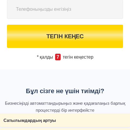
ТЕГІН КЕҢЕС
* қалды
7
тегін кеңестер
Бұл сізге не үшін тиімді?
Бизнесіңізді автоматтандырыңыз және қадағалаңыз барлық
процестерді бір интерфейсте
Сатылымдардың артуы