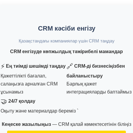
CRM кәсіби енгізу
Қазақстандағы компаниялар үшін CRM таңдау
CRM енгізуде көпжылдық тәжірибелі мамандар
⚡
🔗
Ең тиімді шешімді таңдау
CRM-ді бизнесіңізбен
Қажеттілікті бағалап,
байланыстыру
салаңызға арналған CRM
Барлық қажет
ұсынамыз
интеграцияларды баптаймыз
🤝
24/7 қолдау
Оқыту және материалдар береміз `
Кеңеске жазылыңыз
— CRM қалай көмектесетінін біліңіз