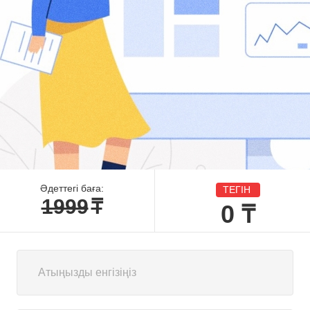
Әдеттегі баға:
ТЕГІН
1999
₸
0
₸