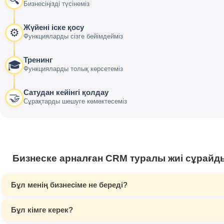
🔍
Бизнесіңізді түсінеміз
Жүйені іске қосу
⚙️
Функцияларды сізге бейімдейміз
Тренинг
🎓
Функцияларды толық көрсетеміз
Сатудан кейінгі қолдау
🤝
Сұрақтарды шешуге көмектесеміз
Бизнеске арналған CRM туралы жиі сұрайд
Бұл менің бизнесіме не береді?
Бұл кімге керек?