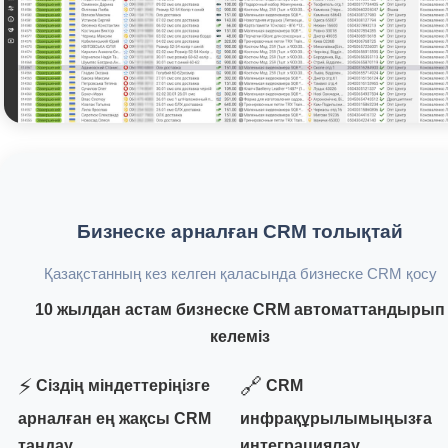
Бизнеске арналған CRM толықтай
Қазақстанның кез келген қаласында бизнеске CRM қосу
10 жылдан астам бизнеске CRM автоматтандырып
келеміз
⚡
🔗
Сіздің міндеттеріңізге
CRM
арналған ең жақсы CRM
инфрақұрылымыңызға
таңдау
интеграциялау