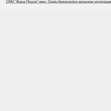
CRM "Жаңа Пошта"-мен: Сіздің бизнесіңізге арналған интеграц