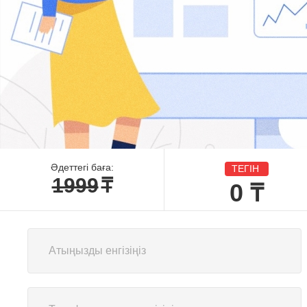
Әдеттегі баға:
ТЕГІН
1999
₸
0
₸