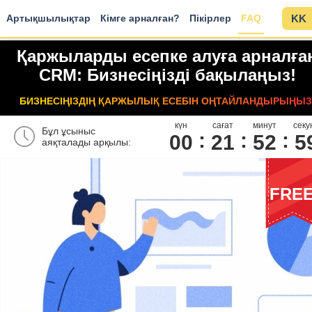
Артықшылықтар
Кімге арналған?
Пікірлер
FAQ
KK
Қаржыларды есепке алуға арналға
CRM: Бизнесіңізді бақылаңыз!
БИЗНЕСІҢІЗДІҢ ҚАРЖЫЛЫҚ ЕСЕБІН ОҢТАЙЛАНДЫРЫҢЫЗ
күн
сағат
минут
секу
Бұл ұсыныс
00
2
1
5
2
5
аяқталады арқылы:
FRE