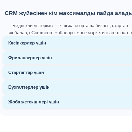
CRM жүйесінен кім максималды пайда алад
Біздің клиенттеріміз — кіші және орташа бизнес, стартап-
жобалар, eCommerce жобалары және маркетинг агенттіктер
Кәсіпкерлер үшін
Фрилансерлер үшін
Стартаптар үшін
Бухгалтерлер үшін
Жоба жетекшілері үшін