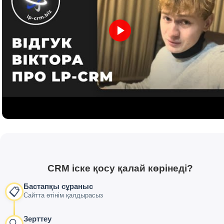
CRM іске қосу қалай көрінеді?
Бастапқы сұраныс
📋
Сайтта өтінім қалдырасыз
Зерттеу