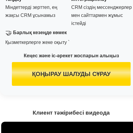
Міндеттерді зерттеп, ең
CRM сіздің мессенджерлер
жақсы CRM ұсынамыз
мен сайттармен жұмыс
істейді
🤝
Барлық кезеңде көмек
Қызметкерлерге жеке оқыту `
Кеңес және іс-әрекет жоспарын алыңыз
ҚОҢЫРАУ ШАЛУДЫ СҰРАУ
Клиент тәжірибесі видеода