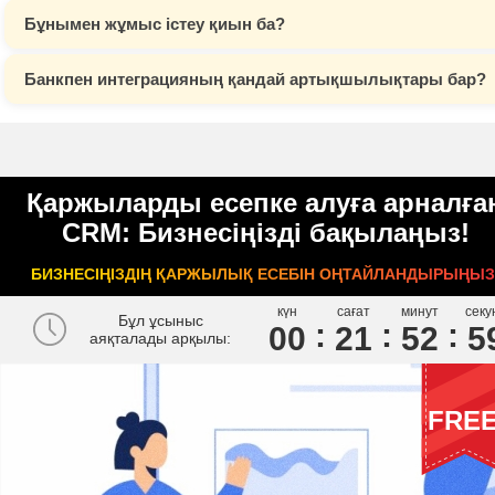
Бұнымен жұмыс істеу қиын ба?
Банкпен интеграцияның қандай артықшылықтары бар?
Қаржыларды есепке алуға арналға
CRM: Бизнесіңізді бақылаңыз!
БИЗНЕСІҢІЗДІҢ ҚАРЖЫЛЫҚ ЕСЕБІН ОҢТАЙЛАНДЫРЫҢЫЗ
күн
сағат
минут
секу
Бұл ұсыныс
00
2
1
5
2
5
аяқталады арқылы:
FRE