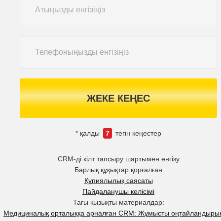
ЖЕКЕ КЕҢЕС
* қалды
7
тегін кеңестер
CRM-ді кілт тапсыру шартымен енгізу
Барлық құқықтар қорғалған
Құпиялылық саясаты
Пайдаланушы келісімі
Тағы қызықты материалдар:
Медициналық орталыққа арналған CRM: Жұмысты оңтайландыры