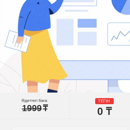
Әдеттегі баға:
ТЕГІН
1999
₸
0
₸