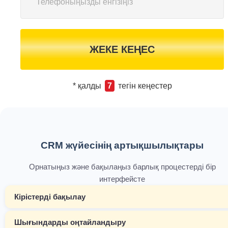
ЖЕКЕ КЕҢЕС
* қалды
7
тегін кеңестер
CRM жүйесінің артықшылықтары
Орнатыңыз және бақылаңыз барлық процестерді бір
интерфейсте
Кірістерді бақылау
Шығындарды оңтайландыру