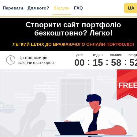
Переваги
Для кого?
Відгуки
FAQ
UA
Створити сайт портфоліо
безкоштовно? Легко!
ЛЕГКИЙ ШЛЯХ ДО ВРАЖАЮЧОГО ОНЛАЙН-ПОРТФОЛІО!
днів
годин
хвилин
секу
Ця пропозиція
00
1
5
5
8
5
закінчиться через:
FRE