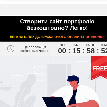
Створити сайт портфоліо
безкоштовно? Легко!
ЛЕГКИЙ ШЛЯХ ДО ВРАЖАЮЧОГО ОНЛАЙН-ПОРТФОЛІО!
днів
годин
хвилин
секу
Ця пропозиція
00
1
5
5
8
5
закінчиться через:
FRE