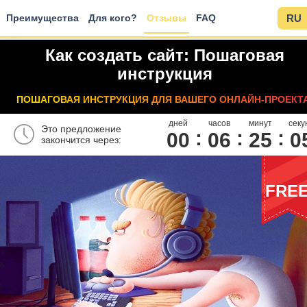
Преимущества
Для кого?
Отзывы
FAQ
RU
Как создать сайт: Пошаговая
инструкция
ПОШАГОВАЯ ИНСТРУКЦИЯ ДЛЯ ВАШЕГО ОНЛАЙН-ПРОЕКТА
дней
часов
минут
секу
Это предложение
00
0
6
2
5
0
закончится через:
FRE