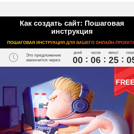
Как создать сайт: Пошаговая
инструкция
ПОШАГОВАЯ ИНСТРУКЦИЯ ДЛЯ ВАШЕГО ОНЛАЙН-ПРОЕКТА
дней
часов
минут
секу
Это предложение
00
0
6
2
5
0
закончится через:
FRE