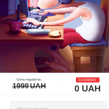
Cena regularna:
ZA DARMO
1999
UAH
0
UAH