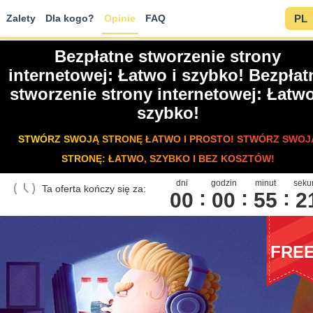
Zalety
Dla kogo?
Opinie
FAQ
PL
Bezpłatne stworzenie strony
internetowej: Łatwo i szybko! Bezpłat
stworzenie strony internetowej: Łatwo
szybko!
STWÓRZ SWOJĄ STRONĘ ŁATWO I PROSTO! STWÓRZ SWOJ
STRONĘ: ŁATWO, SZYBKO I BEZ KOSZTÓW!
dni
godzin
minut
seku
Ta oferta kończy się za:
00
0
0
5
5
2
FRE