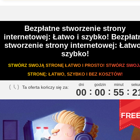
Bezpłatne stworzenie strony
internetowej: Łatwo i szybko! Bezpłat
stworzenie strony internetowej: Łatwo
szybko!
STWÓRZ SWOJĄ STRONĘ ŁATWO I PROSTO! STWÓRZ SWOJ
STRONĘ: ŁATWO, SZYBKO I BEZ KOSZTÓW!
dni
godzin
minut
seku
Ta oferta kończy się za:
00
0
0
5
5
2
FRE