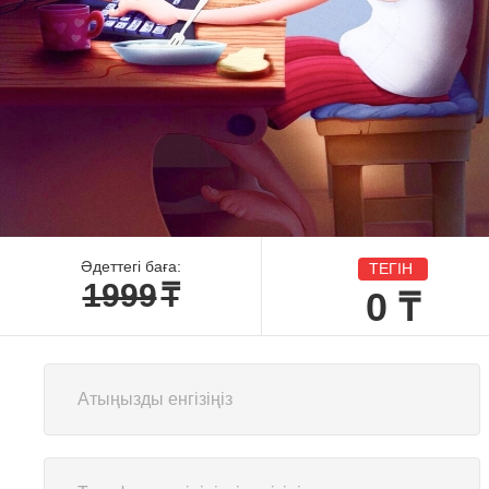
Әдеттегі баға:
ТЕГІН
1999
₸
0
₸