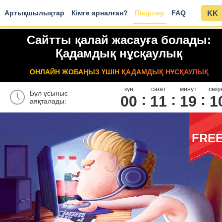
Артықшылықтар
Кімге арналған?
Пікірлер
FAQ
KK
Сайтты қалай жасауға болады:
Қадамдық нұсқаулық
ОНЛАЙН ЖОБАҢЫЗ ҮШІН ҚАДАМДЫҚ НҰСҚАУЛЫҚ
күн
сағат
минут
секу
Бұл ұсыныс
00
1
1
1
9
0
аяқталады:
FRE