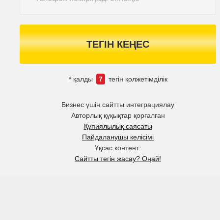
ТЕГІН КЕҢЕС
* қалды
7
тегін қолжетімділік
Бизнес үшін сайтты интеграциялау
Авторлық құқықтар қорғалған
Құпиялылық саясаты
Пайдаланушы келісімі
Ұқсас контент:
Сайтты тегін жасау? Оңай!