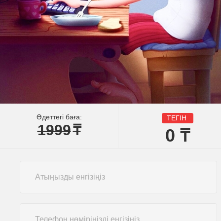
Әдеттегі баға:
ТЕГІН
1999
₸
0
₸