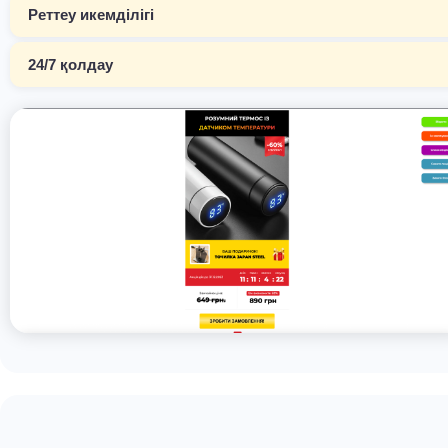
Реттеу икемділігі
24/7 қолдау