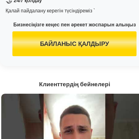
🤝
24/7 қолдау
Қалай пайдалану керегін түсіндіреміз `
Бизнесіңізге кеңес пен әрекет жоспарын алыңыз
БАЙЛАНЫС ҚАЛДЫРУ
Клиенттердің бейнелері