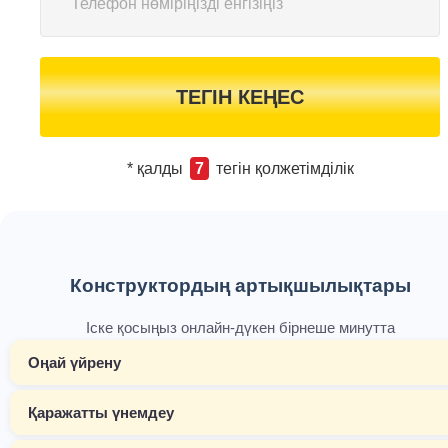
ТЕГІН КЕҢЕС
* қалды
7
тегін қолжетімділік
Конструктордың артықшылықтары
Іске қосыңыз онлайн-дүкен бірнеше минутта
Оңай үйрену
Қаражатты үнемдеу