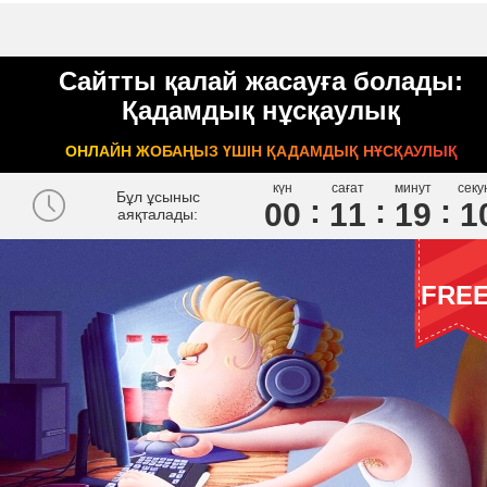
Сайтты қалай жасауға болады:
Қадамдық нұсқаулық
ОНЛАЙН ЖОБАҢЫЗ ҮШІН ҚАДАМДЫҚ НҰСҚАУЛЫҚ
күн
сағат
минут
секу
Бұл ұсыныс
00
1
1
1
9
0
аяқталады:
FRE