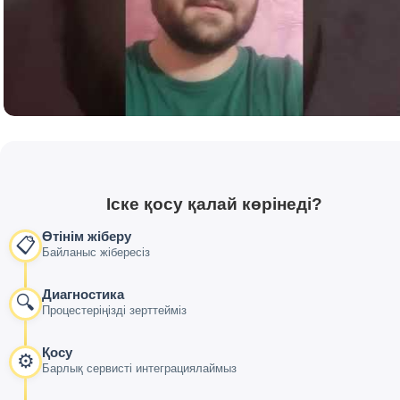
Іске қосу қалай көрінеді?
Өтінім жіберу
📋
Байланыс жібересіз
Диагностика
🔍
Процестеріңізді зерттейміз
Қосу
⚙️
Барлық сервисті интеграциялаймыз