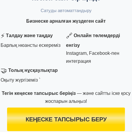
Сатуды автоматтандыру
Бизнеске арналған жүздеген сайт
⚡
🔗
Талдау және таңдау
Онлайн төлемдерді
Барлық нюансты ескереміз
енгізу
Instagram, Facebook-пен
интеграция
🤝
Толық нұсқаулықтар
Оқыту жүргіземіз `
Тегін кеңеске тапсырыс беріңіз
— және сайтты іске қосу
жоспарын алыңыз!
КЕҢЕСКЕ ТАПСЫРЫС БЕРУ