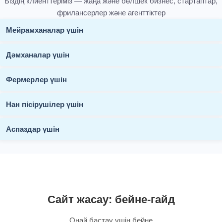
Біздің клиенттеріміз — жаңа және бөлшек бизнес, стартаптар,
фрилансерлер және агенттіктер
Мейрамханалар үшін
Дәмханалар үшін
Фермерлер үшін
Нан пісірушілер үшін
Аспаздар үшін
Сайт жасау: бейне-гайд
Оңай бастау үшін бейне