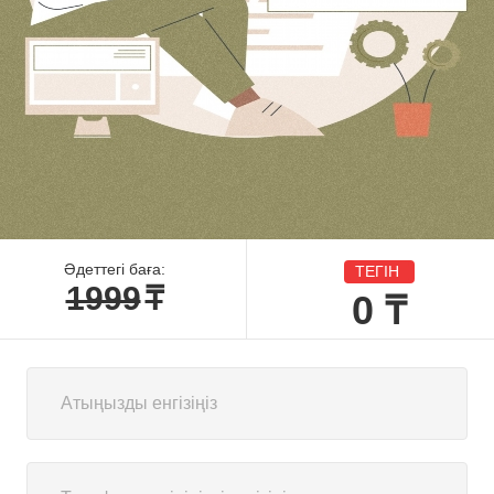
Әдеттегі баға:
ТЕГІН
1999
₸
0
₸