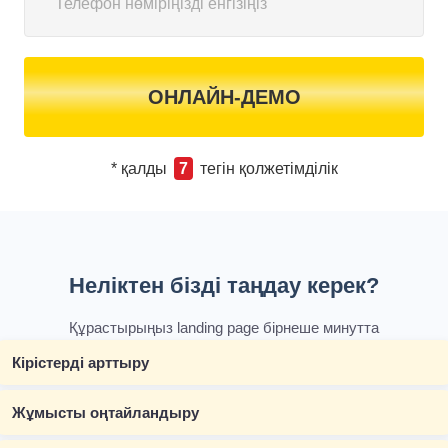
ОНЛАЙН-ДЕМО
* қалды
7
тегін қолжетімділік
Неліктен бізді таңдау керек?
Құрастырыңыз landing page бірнеше минутта
Кірістерді арттыру
Жұмысты оңтайландыру