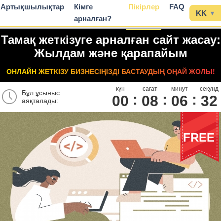
Артықшылықтар
Кімге
Пікірлер
FAQ
KK
▾
арналған?
Тамақ жеткізуге арналған сайт жасау:
Жылдам және қарапайым
ОНЛАЙН ЖЕТКІЗУ БИЗНЕСІҢІЗДІ БАСТАУДЫҢ ОҢАЙ ЖОЛЫ!
күн
сағат
минут
секунд
Бұл ұсыныс
00
0
8
0
6
3
1
аяқталады:
FREE