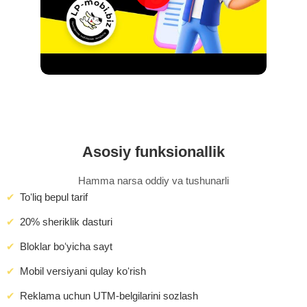
Asosiy funksionallik
Hamma narsa oddiy va tushunarli
Toʻliq bepul tarif
20% sheriklik dasturi
Bloklar boʻyicha sayt
Mobil versiyani qulay koʻrish
Reklama uchun UTM-belgilarini sozlash