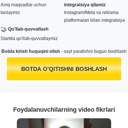
Aniq maqsadlar uchun
integratsiya qilamiz
tanlaymiz
Instagram/Meta va reklama
platformalari bilan integratsiya
🤝
Qo'llab-quvvatlash
Startda qo'llab-quvvatlaymiz
Botda kirish huquqini olish
- sayt yaratishni bugun boshlash
BOTDA O'QITISHNI BOSHLASH
Foydalanuvchilarning video fikrlari