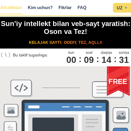
Afzalliklari
Kim uchun?
Fikrlar
FAQ
UZ
▾
Sun'iy intellekt bilan veb-sayt yaratish:
Oson va Tez!
KELAJAK SAYTI: ODDIY, TEZ, AQLLI!
kun
soat
daqiqa
soniya
Bu taklif tugashiga:
00
0
9
1
4
3
0
FREE