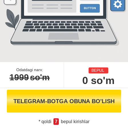
Odatdagi narx:
BEPUL
1999
so'm
0
so'm
TELEGRAM-BOTGA OBUNA BO'LISH
* qoldi
7
bepul kirishlar