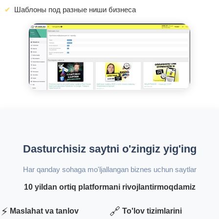
Шаблоны под разные ниши бизнеса
Dasturchisiz saytni o'zingiz yig'ing
Har qanday sohaga mo'ljallangan biznes uchun saytlar
10 yildan ortiq platformani rivojlantirmoqdamiz
⚡
🔗
Maslahat va tanlov
To'lov tizimlarini