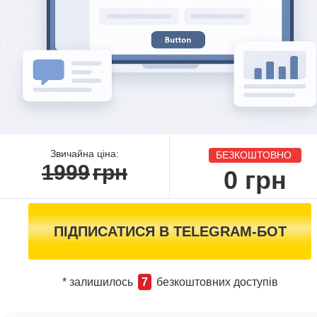
Звичайна ціна:
БЕЗКОШТОВНО
1999
грн
0
грн
ПІДПИСАТИСЯ В TELEGRAM-БОТ
* залишилось
7
безкоштовних доступів