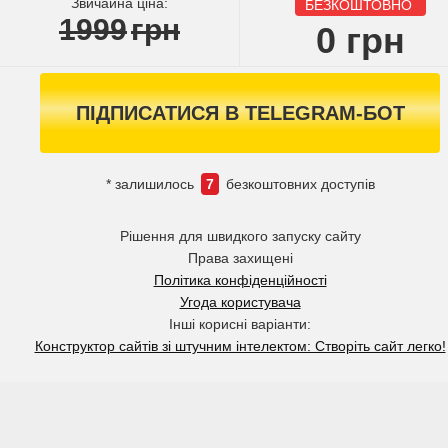
Звичайна ціна:
БЕЗКОШТОВНО
1999
грн
0
грн
ПІДПИСАТИСЯ В TELEGRAM-БОТ
* залишилось
7
безкоштовних доступів
Рішення для швидкого запуску сайту
Права захищені
Політика конфіденційності
Угода користувача
Інші корисні варіанти:
Конструктор сайтів зі штучним інтелектом: Створіть сайт легко!