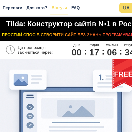
Переваги
Для кого?
Відгуки
FAQ
UA
Tilda: Конструктор сайтів №1 в Росі
ПРОСТИЙ СПОСІБ СТВОРИТИ САЙТ БЕЗ ЗНАНЬ ПРОГРАМУВА
днів
годин
хвилин
секу
Ця пропозиція
00
1
7
0
6
3
закінчиться через:
FRE