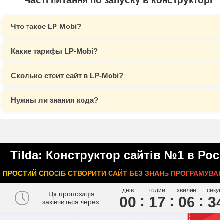
Часті питання по запуску в конструкторі
Что такое LP-Mobi?
Какие тарифы LP-Mobi?
Сколько стоит сайт в LP-Mobi?
Нужны ли знания кода?
Tilda: Конструктор сайтів №1 в Росі
ПРОСТИЙ СПОСІБ СТВОРИТИ САЙТ БЕЗ ЗНАНЬ ПРОГРАМУВА
днів
годин
хвилин
секу
Ця пропозиція
00
1
7
0
6
3
закінчиться через: