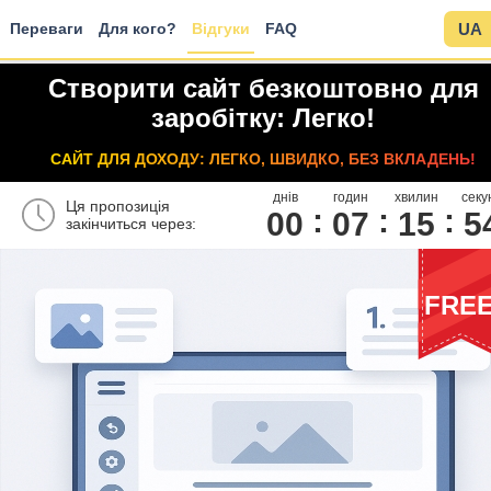
Переваги
Для кого?
Відгуки
FAQ
UA
Створити сайт безкоштовно для
заробітку: Легко!
САЙТ ДЛЯ ДОХОДУ: ЛЕГКО, ШВИДКО, БЕЗ ВКЛАДЕНЬ!
днів
годин
хвилин
секу
Ця пропозиція
00
0
7
1
5
5
закінчиться через:
FRE