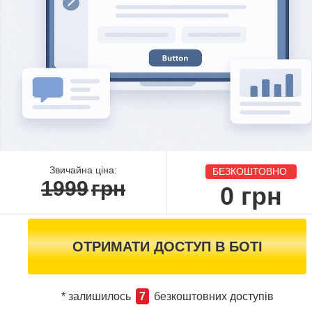
Звичайна ціна:
БЕЗКОШТОВНО
1999
грн
0
грн
ОТРИМАТИ ДОСТУП В БОТІ
* залишилось
7
безкоштовних доступів