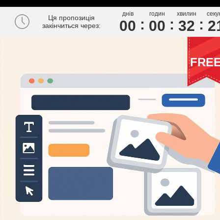
днів
годин
хвилин
секу
Ця пропозиція
00
0
0
3
2
2
закінчиться через:
FRE