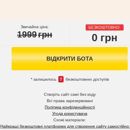
Звичайна ціна:
БЕЗКОШТОВНО
1999
грн
0
грн
ВІДКРИТИ БОТА
* залишилось
7
безкоштовних доступів
Створіть сайт самі без коду
Всі права зарезервовані
Політика конфіденційності
Угода користувача
Схожі матеріали:
Найкращі безкоштовні платформи для створення сайту самостійно: