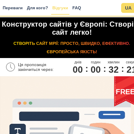
Переваги
Для кого?
Відгуки
FAQ
UA
Конструктор сайтів у Європі: Створ
сайт легко!
СТВОРІТЬ САЙТ МРІЇ: ПРОСТО, ШВИДКО, ЕФЕКТИВНО.
ЄВРОПЕЙСЬКА ЯКІСТЬ!
днів
годин
хвилин
секу
Ця пропозиція
00
0
0
3
2
2
закінчиться через:
FRE