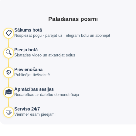
Palaišanas posmi
Sākums botā
📋
Nospiežat pogu - pārejat uz Telegram botu un abonējat
Pieeja botā
🔍
Skatāties video un atkārtojat soļus
Pievienošana
⚙️
Publicējat tiešsaistē
Apmācības sesijas
🎓
Nodarbības ar darbību demonstrāciju
Serviss 24/7
🤝
Vienmēr esam pieejami