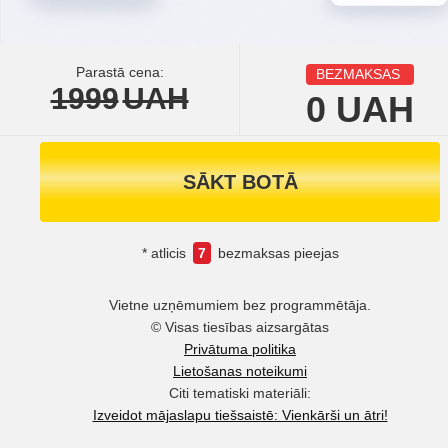
Parastā cena:
BEZMAKSAS
1999
UAH
0
UAH
SĀKT BOTĀ
* atlicis
7
bezmaksas pieejas
Vietne uzņēmumiem bez programmētāja.
© Visas tiesības aizsargātas
Privātuma politika
Lietošanas noteikumi
Citi tematiski materiāli:
Izveidot mājaslapu tiešsaistē: Vienkārši un ātri!