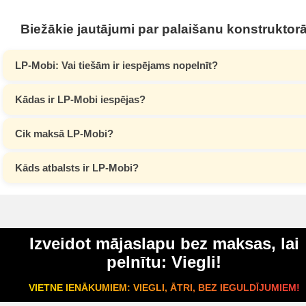
Biežākie jautājumi par palaišanu konstruktor
LP-Mobi: Vai tiešām ir iespējams nopelnīt?
Kādas ir LP-Mobi iespējas?
Cik maksā LP-Mobi?
Kāds atbalsts ir LP-Mobi?
Izveidot mājaslapu bez maksas, lai
pelnītu: Viegli!
VIETNE IENĀKUMIEM: VIEGLI, ĀTRI, BEZ IEGULDĪJUMIEM!