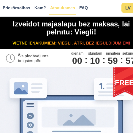
Priekšrocības
Kam?
Atsauksmes
FAQ
LV
Izveidot mājaslapu bez maksas, lai
pelnītu: Viegli!
VIETNE IENĀKUMIEM: VIEGLI, ĀTRI, BEZ IEGULDĪJUMIEM!
dienām
stundām
minūtēm
sekun
Šis piedāvājums
00
1
0
5
9
5
beigsies pēc:
FRE