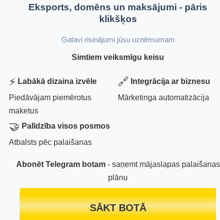
Eksports, domēns un maksājumi - pāris
klikšķos
Gatavi risinājumi jūsu uzņēmumam
Simtiem veiksmīgu keisu
⚡
🔗
Labākā dizaina izvēle
Integrācija ar biznesu
Piedāvājam piemērotus
Mārketinga automatizācija
maketus
🤝
Palīdzība visos posmos
Atbalsts pēc palaišanas
Abonēt Telegram botam
- saņemt mājaslapas palaišanas
plānu
SĀKT BOTĀ