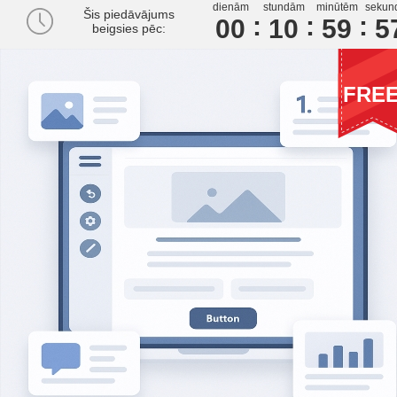
dienām
stundām
minūtēm
sekun
Šis piedāvājums
00
1
0
5
9
5
beigsies pēc:
FRE