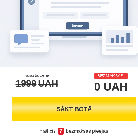
Parastā cena:
BEZMAKSAS
1999
UAH
0
UAH
SĀKT BOTĀ
* atlicis
7
bezmaksas pieejas