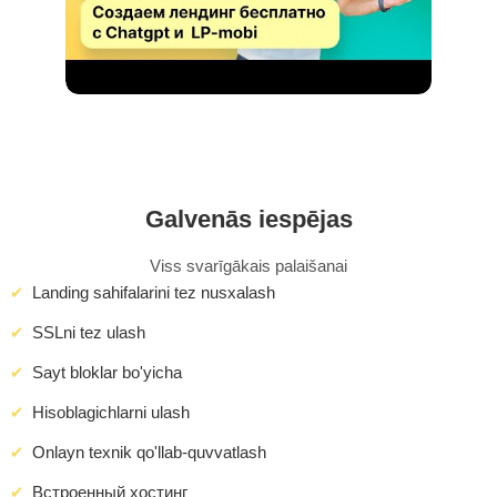
Galvenās iespējas
Viss svarīgākais palaišanai
Landing sahifalarini tez nusxalash
SSLni tez ulash
Sayt bloklar bo'yicha
Hisoblagichlarni ulash
Onlayn texnik qo'llab-quvvatlash
Встроенный хостинг