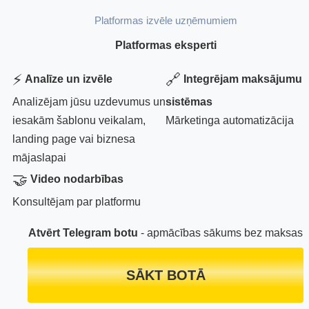
Platformas izvēle uzņēmumiem
Platformas eksperti
⚡
🔗
Analīze un izvēle
Integrējam maksājumu
Analizējam jūsu uzdevumus un
sistēmas
iesakām šablonu veikalam,
Mārketinga automatizācija
landing page vai biznesa
mājaslapai
🤝
Video nodarbības
Konsultējam par platformu
Atvērt Telegram botu
- apmācības sākums bez maksas
SĀKT BOTĀ