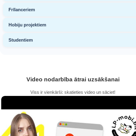
Frīlanceriem
Hobiju projektiem
Studentiem
Video nodarbība ātrai uzsākšanai
Viss ir vienkārši: skatieties video un sāciet!