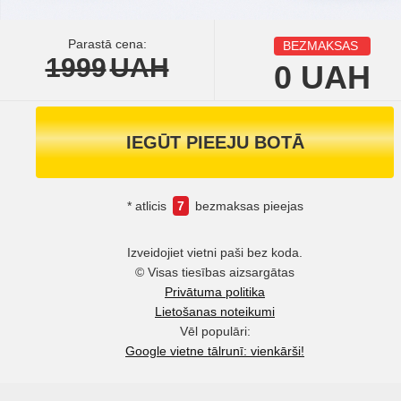
Parastā cena:
BEZMAKSAS
1999
UAH
0
UAH
IEGŪT PIEEJU BOTĀ
* atlicis
7
bezmaksas pieejas
Izveidojiet vietni paši bez koda.
© Visas tiesības aizsargātas
Privātuma politika
Lietošanas noteikumi
Vēl populāri:
Google vietne tālrunī: vienkārši!