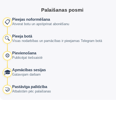
Palaišanas posmi
Pieejas noformēšana
📋
Atverat botu un apstiprinat abonēšanu
Pieeja botā
🔍
Visas nodarbības un pamācības ir pieejamas Telegram botā
Pievienošana
⚙️
Publicējat tiešsaistē
Apmācības sesijas
🎓
Gatavojam darbam
Pastāvīga palīdzība
🤝
Atbalstām pēc palaišanas