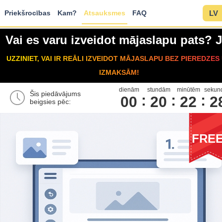
Priekšrocības
Kam?
Atsauksmes
FAQ
LV
Vai es varu izveidot mājaslapu pats? J
UZZINIET, VAI IR REĀLI IZVEIDOT MĀJASLAPU BEZ PIEREDZES
IZMAKSĀM!
dienām
stundām
minūtēm
sekun
Šis piedāvājums
00
2
0
2
2
2
beigsies pēc:
FRE