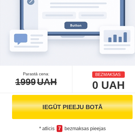
Parastā cena:
BEZMAKSAS
1999
UAH
0
UAH
IEGŪT PIEEJU BOTĀ
* atlicis
7
bezmaksas pieejas