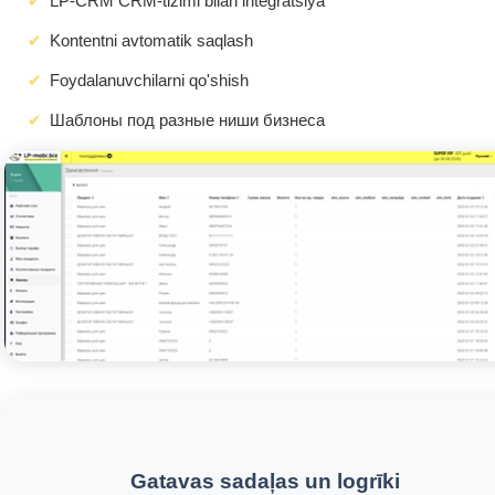
LP-CRM CRM-tizimi bilan integratsiya
Kontentni avtomatik saqlash
Foydalanuvchilarni qo'shish
Шаблоны под разные ниши бизнеса
Gatavas sadaļas un logrīki