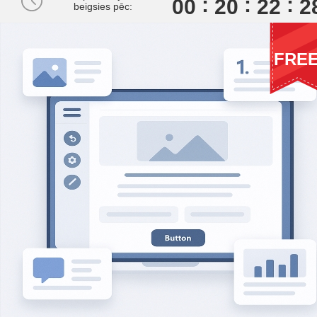
00
2
0
2
2
2
beigsies pēc:
FRE