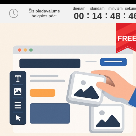
dienām
stundām
minūtēm
sekun
Šis piedāvājums
00
1
4
4
8
4
beigsies pēc:
FRE