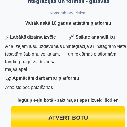
Integrācijas un formas - gatavas
Konstruktors visiem
Vairāk nekā 10 gadus attīstām platformu
⚡
🔗
Labākā dizaina izvēle
Saikne ar analītiku
Analizējam jūsu uzdevumus un
Integrācija ar Instagram/Meta
iesakām šablonu veikalam,
un reklāmas platformām
landing page vai biznesa
mājaslapai
🤝
Apmācām darbam ar platformu
Atbalsts pēc palaišanas
Iegūt pieeju botā
- sākt mājaslapas izveidi šodien
ATVĒRT BOTU