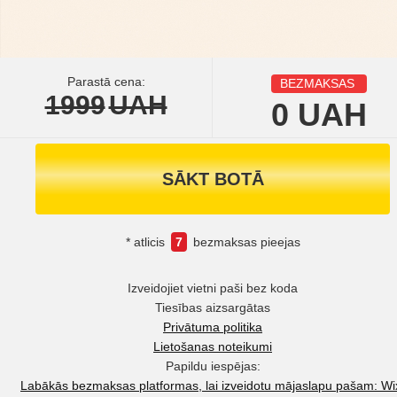
Parastā cena:
BEZMAKSAS
1999
UAH
0
UAH
SĀKT BOTĀ
* atlicis
7
bezmaksas pieejas
Izveidojiet vietni paši bez koda
Tiesības aizsargātas
Privātuma politika
Lietošanas noteikumi
Papildu iespējas:
Labākās bezmaksas platformas, lai izveidotu mājaslapu pašam: Wi