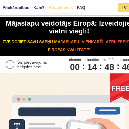
Priekšrocības
Kam?
Atsauksmes
FAQ
LV
Mājaslapu veidotājs Eiropā: Izveidoji
vietni viegli!
IZVEIDOJIET SAVU SAPŅU MĀJASLAPU: VIENKĀRŠI, ĀTRI, EFEKT
EIROPAS KVALITĀTE!
dienām
stundām
minūtēm
sekun
Šis piedāvājums
00
1
4
4
8
4
beigsies pēc:
FRE