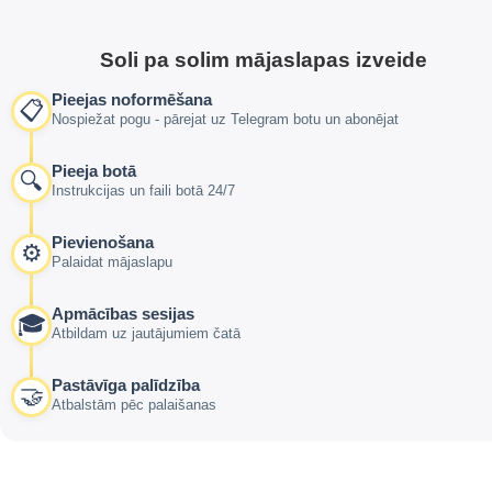
Soli pa solim mājaslapas izveide
Pieejas noformēšana
📋
Nospiežat pogu - pārejat uz Telegram botu un abonējat
Pieeja botā
🔍
Instrukcijas un faili botā 24/7
Pievienošana
⚙️
Palaidat mājaslapu
Apmācības sesijas
🎓
Atbildam uz jautājumiem čatā
Pastāvīga palīdzība
🤝
Atbalstām pēc palaišanas