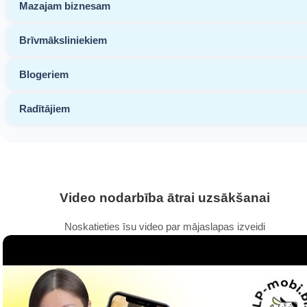
Mazajam biznesam
Brīvmāksliniekiem
Blogeriem
Radītājiem
Video nodarbība ātrai uzsākšanai
Noskatieties īsu video par mājaslapas izveidi