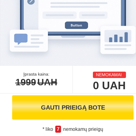
Įprasta kaina:
NEMOKAMAI
1999
UAH
0
UAH
GAUTI PRIEIGĄ BOTE
* liko
7
nemokamų prieigų