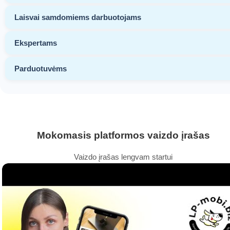
Laisvai samdomiems darbuotojams
Ekspertams
Parduotuvėms
Mokomasis platformos vaizdo įrašas
Vaizdo įrašas lengvam startui