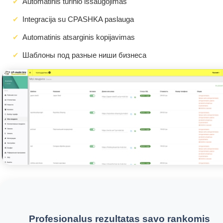
Automatinis turinio išsaugojimas
Integracija su CPASHKA paslauga
Automatinis atsarginis kopijavimas
Шаблоны под разные ниши бизнеса
Profesionalus rezultatas savo rankomis