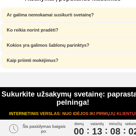
Ar galima nemokamai susikurti svetainę?
Ko reikia norint pradėti?
Kokios yra galimos šablonų parinktys?
Kaip priimti mokėjimus?
Sukurkite užsakymų svetainę: paprasta
pelninga!
INTERNETINIS VERSLAS: NUO IDĖJOS IKI PIRMŲJŲ KLIENTŲ
dienų
valandų
minučių
sekun
Šis pasiūlymas baigsis
00
1
3
0
8
0
po: