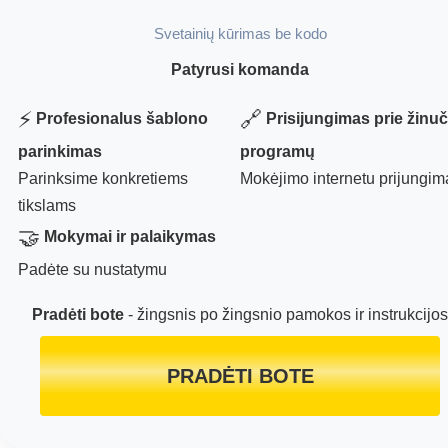
Svetainių kūrimas be kodo
Patyrusi komanda
⚡
🔗
Profesionalus šablono
Prisijungimas prie žinuč
parinkimas
programų
Parinksime konkretiems
Mokėjimo internetu prijungim
tikslams
🤝
Mokymai ir palaikymas
Padėte su nustatymu
Pradėti bote
- žingsnis po žingsnio pamokos ir instrukcijos
PRADĖTI BOTE