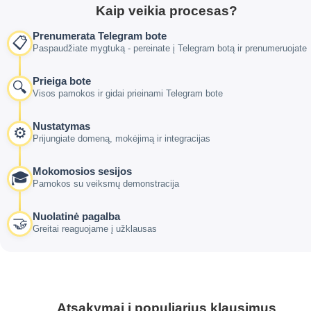
Kaip veikia procesas?
Prenumerata Telegram bote
📋
Paspaudžiate mygtuką - pereinate į Telegram botą ir prenumeruojate
Prieiga bote
🔍
Visos pamokos ir gidai prieinami Telegram bote
Nustatymas
⚙️
Prijungiate domeną, mokėjimą ir integracijas
Mokomosios sesijos
🎓
Pamokos su veiksmų demonstracija
Nuolatinė pagalba
🤝
Greitai reaguojame į užklausas
Atsakymai į populiarius klausimus