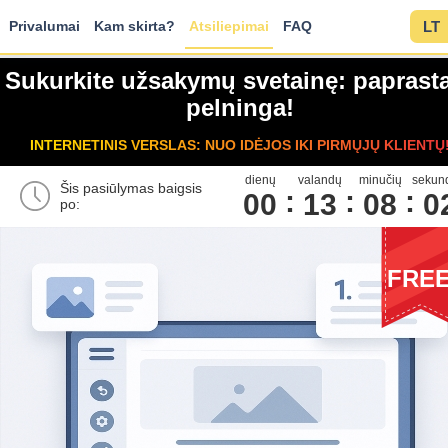
Privalumai
Kam skirta?
Atsiliepimai
FAQ
LT
Sukurkite užsakymų svetainę: paprasta
pelninga!
INTERNETINIS VERSLAS: NUO IDĖJOS IKI PIRMŲJŲ KLIENTŲ
dienų
valandų
minučių
sekun
Šis pasiūlymas baigsis
00
1
3
0
8
0
po:
FRE