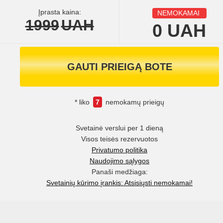
Įprasta kaina:
NEMOKAMAI
1999
UAH
0
UAH
GAUTI PRIEIGĄ BOTE
* liko
7
nemokamų prieigų
Svetainė verslui per 1 dieną
Visos teisės rezervuotos
Privatumo politika
Naudojimo sąlygos
Panaši medžiaga:
Svetainių kūrimo įrankis: Atsisiųsti nemokamai!