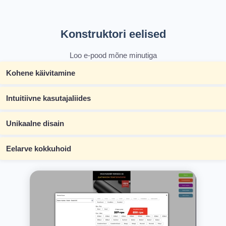
Konstruktori eelised
Loo e-pood mõne minutiga
Kohene käivitamine
Intuitiivne kasutajaliides
Unikaalne disain
Eelarve kokkuhoid