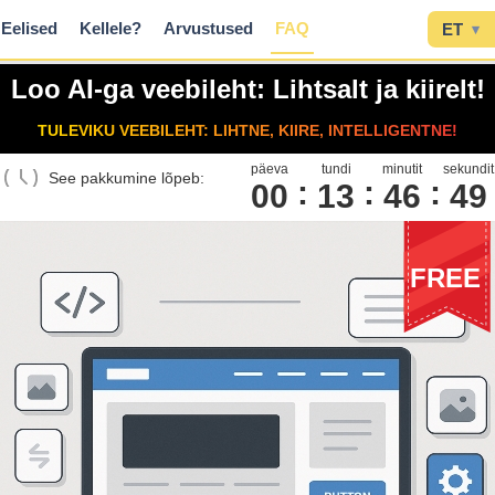
Eelised
Kellele?
Arvustused
FAQ
ET
▾
Loo AI-ga veebileht: Lihtsalt ja kiirelt!
TULEVIKU VEEBILEHT: LIHTNE, KIIRE, INTELLIGENTNE!
päeva
tundi
minutit
sekundit
See pakkumine lõpeb:
00
1
3
4
6
4
8
FREE