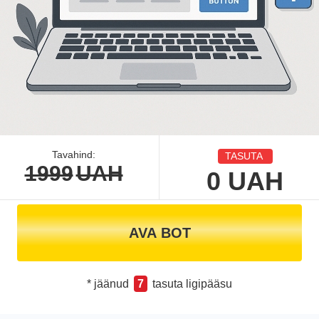
Tavahind:
TASUTA
1999
UAH
0
UAH
AVA BOT
* jäänud
7
tasuta ligipääsu