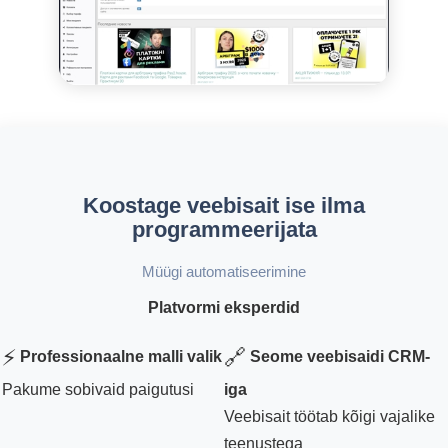
Koostage veebisait ise ilma
programmeerijata
Müügi automatiseerimine
Platvormi eksperdid
⚡
🔗
Professionaalne malli valik
Seome veebisaidi CRM-
Pakume sobivaid paigutusi
iga
Veebisait töötab kõigi vajalike
teenustega