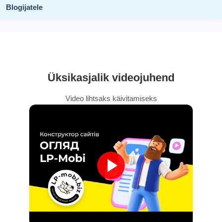
Blogijatele
Üksikasjalik videojuhend
Video lihtsaks käivitamiseks