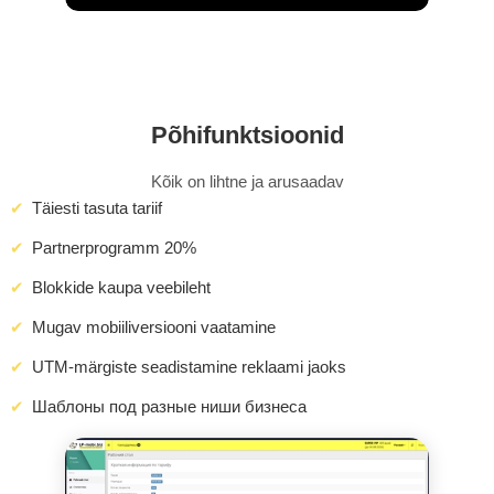
Põhifunktsioonid
Kõik on lihtne ja arusaadav
Täiesti tasuta tariif
Partnerprogramm 20%
Blokkide kaupa veebileht
Mugav mobiiliversiooni vaatamine
UTM-märgiste seadistamine reklaami jaoks
Шаблоны под разные ниши бизнеса